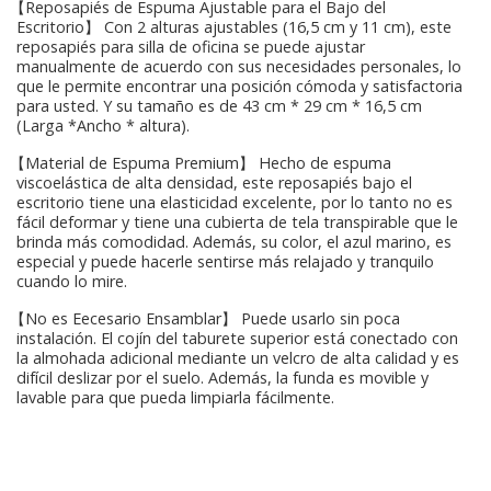
【Reposapiés de Espuma Ajustable para el Bajo del
Escritorio】 Con 2 alturas ajustables (16,5 cm y 11 cm), este
reposapiés para silla de oficina se puede ajustar
manualmente de acuerdo con sus necesidades personales, lo
que le permite encontrar una posición cómoda y satisfactoria
para usted. Y su tamaño es de 43 cm * 29 cm * 16,5 cm
(Larga *Ancho * altura).
【Material de Espuma Premium】 Hecho de espuma
viscoelástica de alta densidad, este reposapiés bajo el
escritorio tiene una elasticidad excelente, por lo tanto no es
fácil deformar y tiene una cubierta de tela transpirable que le
brinda más comodidad. Además, su color, el azul marino, es
especial y puede hacerle sentirse más relajado y tranquilo
cuando lo mire.
【No es Eecesario Ensamblar】 Puede usarlo sin poca
instalación. El cojín del taburete superior está conectado con
la almohada adicional mediante un velcro de alta calidad y es
difícil deslizar por el suelo. Además, la funda es movible y
lavable para que pueda limpiarla fácilmente.