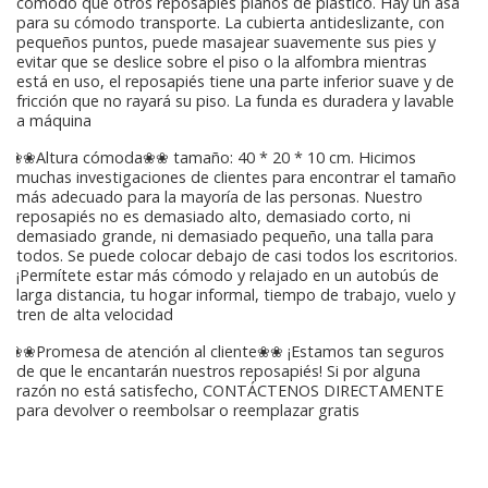
cómodo que otros reposapiés planos de plástico. Hay un asa
para su cómodo transporte. La cubierta antideslizante, con
pequeños puntos, puede masajear suavemente sus pies y
evitar que se deslice sobre el piso o la alfombra mientras
está en uso, el reposapiés tiene una parte inferior suave y de
fricción que no rayará su piso. La funda es duradera y lavable
a máquina
❀❀Altura cómoda❀❀ tamaño: 40 * 20 * 10 cm. Hicimos
muchas investigaciones de clientes para encontrar el tamaño
más adecuado para la mayoría de las personas. Nuestro
reposapiés no es demasiado alto, demasiado corto, ni
demasiado grande, ni demasiado pequeño, una talla para
todos. Se puede colocar debajo de casi todos los escritorios.
¡Permítete estar más cómodo y relajado en un autobús de
larga distancia, tu hogar informal, tiempo de trabajo, vuelo y
tren de alta velocidad
❀❀Promesa de atención al cliente❀❀ ¡Estamos tan seguros
de que le encantarán nuestros reposapiés! Si por alguna
razón no está satisfecho, CONTÁCTENOS DIRECTAMENTE
para devolver o reembolsar o reemplazar gratis