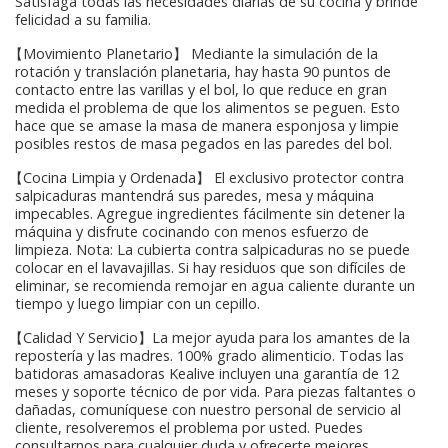
Satisfaga todas las necesidades diarias de su cocina y brinde
felicidad a su familia.
【Movimiento Planetario】 Mediante la simulación de la
rotación y translación planetaria, hay hasta 90 puntos de
contacto entre las varillas y el bol, lo que reduce en gran
medida el problema de que los alimentos se peguen. Esto
hace que se amase la masa de manera esponjosa y limpie
posibles restos de masa pegados en las paredes del bol.
【Cocina Limpia y Ordenada】 El exclusivo protector contra
salpicaduras mantendrá sus paredes, mesa y máquina
impecables. Agregue ingredientes fácilmente sin detener la
máquina y disfrute cocinando con menos esfuerzo de
limpieza. Nota: La cubierta contra salpicaduras no se puede
colocar en el lavavajillas. Si hay residuos que son difíciles de
eliminar, se recomienda remojar en agua caliente durante un
tiempo y luego limpiar con un cepillo.
【Calidad Y Servicio】La mejor ayuda para los amantes de la
repostería y las madres. 100% grado alimenticio. Todas las
batidoras amasadoras Kealive incluyen una garantía de 12
meses y soporte técnico de por vida. Para piezas faltantes o
dañadas, comuníquese con nuestro personal de servicio al
cliente, resolveremos el problema por usted. Puedes
consultarnos para cualquier duda y ofrecerte mejores