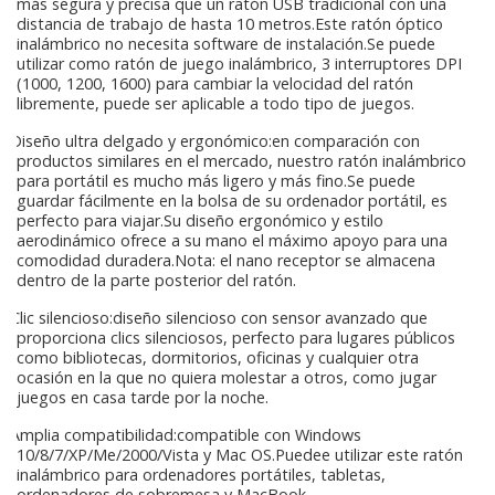
más segura y precisa que un ratón USB tradicional con una
distancia de trabajo de hasta 10 metros.Este ratón óptico
inalámbrico no necesita software de instalación.Se puede
utilizar como ratón de juego inalámbrico, 3 interruptores DPI
(1000, 1200, 1600) para cambiar la velocidad del ratón
libremente, puede ser aplicable a todo tipo de juegos.
Diseño ultra delgado y ergonómico:en comparación con
productos similares en el mercado, nuestro ratón inalámbrico
para portátil es mucho más ligero y más fino.Se puede
guardar fácilmente en la bolsa de su ordenador portátil, es
perfecto para viajar.Su diseño ergonómico y estilo
aerodinámico ofrece a su mano el máximo apoyo para una
comodidad duradera.Nota: el nano receptor se almacena
dentro de la parte posterior del ratón.
Clic silencioso:diseño silencioso con sensor avanzado que
proporciona clics silenciosos, perfecto para lugares públicos
como bibliotecas, dormitorios, oficinas y cualquier otra
ocasión en la que no quiera molestar a otros, como jugar
juegos en casa tarde por la noche.
Amplia compatibilidad:compatible con Windows
10/8/7/XP/Me/2000/Vista y Mac OS.Puedee utilizar este ratón
inalámbrico para ordenadores portátiles, tabletas,
ordenadores de sobremesa y MacBook.-