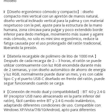
modelo
♛【Diseño ergonómico cómodo y compacto】: diseño
compacto mini vertical con un apretón de manos natural,
diseño vertical inclinado vertical para la palma y con material
respetuoso con la piel, ajuste para la estructura de la mano
humana, zona cóncava para pulgar y poco extendido borde
inferior para dedo meñique, movimiento más suave y agarre
más cómodo, no solo es mini sino ergonómico, reduce la
fatiga causada por el uso prolongado del ratón tradicional,
liberando la presión.
♛【Batería recargable de polímero de litio de 1000 mA 】
Después de cada recarga de 2 – 3 horas, el ratón se puede
utilizar continuamente con luz RGB encendida durante más
de 2 semanas, y con diseño automático de ahorro de energía
y luz RGB, normalmente puede durar un mes, y es con cable
tipo C y el puerto USB-C diseñado en frente del ratón, puede
seguir funcionando cuando se carga.
♛【Conexión de modo dual y compatibilidad】: BT 4.0 y 2.4 G
RF (receptor USB nano almacenado en la parte inferior del
ratón), fácil cambio entre BT y 2.4 G modo inalámbrico,
adaptando diferentes condiciones de uso. Compatible con
Windows XP/Vista/7/8/10/Android, apto para diferentes