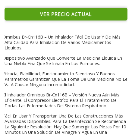
VER PRECIO ACTUAL
Omnibus Br-Cn116B – Un Inhalador Fácil De Usar Y De Más
Alta Calidad Para Inhalación De Varios Medicamentos
Líquidos.
Dispositivo Avanzado Que Convierte La Medicina Líquida En
Una Niebla Fina Que Se Inhala En Los Pulmones.
Eficacia, Fiabillidad, Funcionamiento Silencioso Y Buenos
Parametros Garantizan Que La Toma De Una Medicina No Le
Va A Causar Ninguna Incomodidad.
El Inhalador Omnibus Br-Cn116B – Versión Nueva Aún Más
Eficiente. El Compresor Electríco Para El Tratamiento De
Todas Las Enfermedades Del Sistema Respiratorio.
Fácil En Usar Y Transportar. Una De Las Construcciones Más
Avanzadas Disponibles. Para La Desinfección Se Recomienda
La Siguiente Resolución: Hay Que Sumergir Las Piezas Por 10
Minutos En Una Solución De Vinagre Y Agua En Una