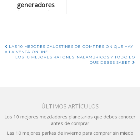
generadores
electrico eolico
que puedes
comprar ya
mismo
Navegación
LAS 10 MEJORES CALCETINES DE COMPRESION QUE HAY
A LA VENTA ONLINE
de
LOS 10 MEJORES RATONES INALAMBRICOS Y TODO LO
QUE DEBES SABER
entradas
ÚLTIMOS ARTÍCULOS
Los 10 mejores mezcladores planetarios que debes conocer
antes de comprar
Las 10 mejores parkas de invierno para comprar sin miedo