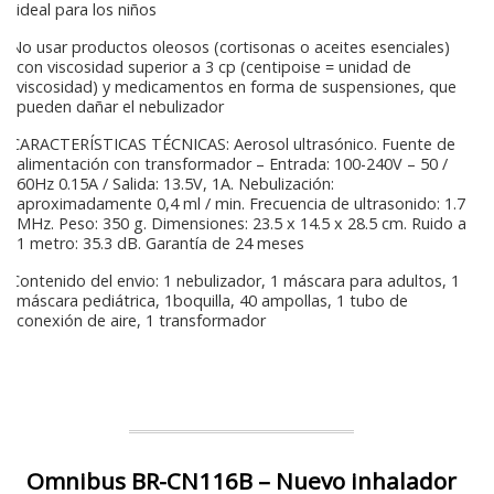
ideal para los niños
No usar productos oleosos (cortisonas o aceites esenciales)
con viscosidad superior a 3 cp (centipoise = unidad de
viscosidad) y medicamentos en forma de suspensiones, que
pueden dañar el nebulizador
CARACTERÍSTICAS TÉCNICAS: Aerosol ultrasónico. Fuente de
alimentación con transformador – Entrada: 100-240V – 50 /
60Hz 0.15A / Salida: 13.5V, 1A. Nebulización:
aproximadamente 0,4 ml / min. Frecuencia de ultrasonido: 1.7
MHz. Peso: 350 g. Dimensiones: 23.5 x 14.5 x 28.5 cm. Ruido a
1 metro: 35.3 dB. Garantía de 24 meses
Contenido del envio: 1 nebulizador, 1 máscara para adultos, 1
máscara pediátrica, 1boquilla, 40 ampollas, 1 tubo de
conexión de aire, 1 transformador
Omnibus BR-CN116B – Nuevo inhalador