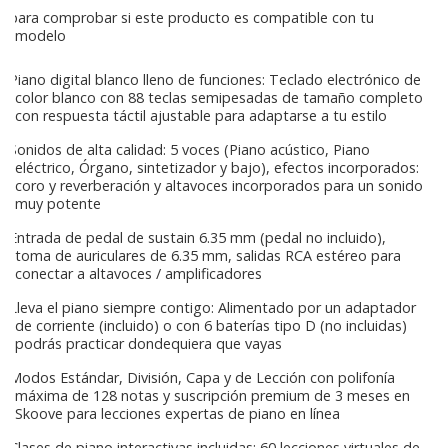
para comprobar si este producto es compatible con tu
modelo
Piano digital blanco lleno de funciones: Teclado electrónico de
color blanco con 88 teclas semipesadas de tamaño completo
con respuesta táctil ajustable para adaptarse a tu estilo
Sonidos de alta calidad: 5 voces (Piano acústico, Piano
eléctrico, Órgano, sintetizador y bajo), efectos incorporados:
coro y reverberación y altavoces incorporados para un sonido
muy potente
Entrada de pedal de sustain 6.35 mm (pedal no incluido),
toma de auriculares de 6.35 mm, salidas RCA estéreo para
conectar a altavoces / amplificadores
Lleva el piano siempre contigo: Alimentado por un adaptador
de corriente (incluido) o con 6 baterías tipo D (no incluidas)
podrás practicar dondequiera que vayas
Modos Estándar, División, Capa y de Lección con polifonía
máxima de 128 notas y suscripción premium de 3 meses en
Skoove para lecciones expertas de piano en línea
Clases de piano interactivas incluidas: 60 lecciones virtuales de