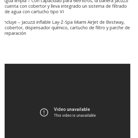
Agua limpia – Con capacidad para 669 litros, la bañera jacuzzi
cuenta con cobertor y lleva integrado un sistema de filtrado
de agua con cartucho tipo VI
Incluye – Jacuzzi inflable Lay-Z-Spa Miami AirJet de Bestway,
cobertor, dispensador químico, cartucho de filtro y parche de
reparación