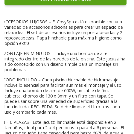
ACCESORIOS LUJOSOS – El CosySpa está disponible con una
variedad de accesorios adicionales para crear un espacio de
relax ideal. El set de accesorios incluye un porta bebidas y 2
reposacabezas. Tapa hinchable para máxima higiene como
opción extra.
MONTAJE EN MINUTOS – Incluye una bomba de aire
integrado dentro de las paredes de la piscina. Este jacuzzi ha
sido concebido con un diseño simple para un montaje sin
problemas.
TODO INCLUIDO – Cada piscina hinchable de hidromasaje
incluye lo esencial para facilitar aún más el montaje y el uso.
Incluye una bomba de aire de 600W, un cable de 5m,
cubierta, chorros de 130 x 3mm y un filtro con tapa. Se
puede usar sobre una variedad de superficies gracias a la
lona incluida. RECUERDA: Se debe limpiar el filtro tras cada
uso y cambiarlo cada mes.
4 – 6 PLAZAS– Este jacuzzi hinchable está disponible en 2
tamaños, ideal para 2 a 4 personas o para 4 a 6 personas. El
jacuzzi pequeño tiene capacidad para hasta 687L de agua y