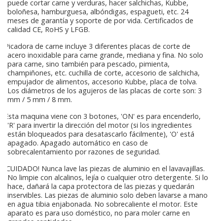
puede cortar carne y verduras, hacer salchichas, Kubbe,
boloñesa, hamburguesa, albóndigas, espagueti, etc. 24
meses de garantía y soporte de por vida. Certificados de
calidad CE, RoHS y LFGB.
Picadora de carne incluye 3 diferentes placas de corte de
acero inoxidable para carne grande, mediana y fina. No solo
para carne, sino también para pescado, pimienta,
champiñones, etc. cuchilla de corte, accesorio de salchicha,
empujador de alimentos, accesorio Kubbe, placa de tolva.
Los diámetros de los agujeros de las placas de corte son: 3
mm / 5 mm / 8 mm.
Esta maquina viene con 3 botones, 'ON' es para encenderlo,
'R' para invertir la dirección del motor (si los ingredientes
están bloqueados para desatascarlo fácilmente), 'O' está
apagado. Apagado automático en caso de
sobrecalentamiento por razones de seguridad.
¡CUIDADO! Nunca lave las piezas de aluminio en el lavavajillas.
No limpie con alcalinos, lejía o cualquier otro detergente. Si lo
hace, dañará la capa protectora de las piezas y quedarán
inservibles. Las piezas de aluminio solo deben lavarse a mano
en agua tibia enjabonada. No sobrecaliente el motor. Este
aparato es para uso doméstico, no para moler carne en