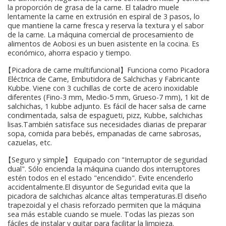
la proporción de grasa de la carne. El taladro muele
lentamente la carne en extrusión en espiral de 3 pasos, lo
que mantiene la carne fresca y reserva la textura y el sabor
de la carne. La máquina comercial de procesamiento de
alimentos de Aobosi es un buen asistente en la cocina. Es
económico, ahorra espacio y tiempo.
【Picadora de carne multifuncional】Funciona como Picadora
Eléctrica de Carne, Embutidora de Salchichas y Fabricante
Kubbe. Viene con 3 cuchillas de corte de acero inoxidable
diferentes (Fino-3 mm, Medio-5 mm, Grueso-7 mm), 1 kit de
salchichas, 1 kubbe adjunto. Es fácil de hacer salsa de carne
condimentada, salsa de espagueti, pizz, Kubbe, salchichas
lisas.También satisface sus necesidades diarias de preparar
sopa, comida para bebés, empanadas de carne sabrosas,
cazuelas, etc.
【Seguro y simple】 Equipado con "Interruptor de seguridad
dual". Sólo encienda la máquina cuando dos interruptores
estén todos en el estado "encendido". Evite encenderlo
accidentalmente.El disyuntor de Seguridad evita que la
picadora de salchichas alcance altas temperaturas.El diseño
trapezoidal y el chasis reforzado permiten que la máquina
sea más estable cuando se muele. Todas las piezas son
fáciles de instalar y quitar para facilitar la limpieza.