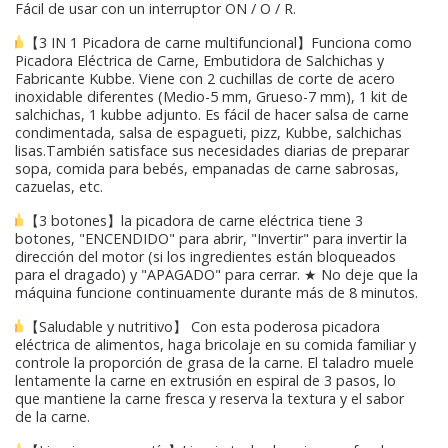
Fácil de usar con un interruptor ON / O / R.
【3 IN 1 Picadora de carne multifuncional】Funciona como
Picadora Eléctrica de Carne, Embutidora de Salchichas y
Fabricante Kubbe. Viene con 2 cuchillas de corte de acero
inoxidable diferentes (Medio-5 mm, Grueso-7 mm), 1 kit de
salchichas, 1 kubbe adjunto. Es fácil de hacer salsa de carne
condimentada, salsa de espagueti, pizz, Kubbe, salchichas
lisas.También satisface sus necesidades diarias de preparar
sopa, comida para bebés, empanadas de carne sabrosas,
cazuelas, etc.
【3 botones】la picadora de carne eléctrica tiene 3
botones, "ENCENDIDO" para abrir, "Invertir" para invertir la
dirección del motor (si los ingredientes están bloqueados
para el dragado) y "APAGADO" para cerrar. ★ No deje que la
máquina funcione continuamente durante más de 8 minutos.
【Saludable y nutritivo】 Con esta poderosa picadora
eléctrica de alimentos, haga bricolaje en su comida familiar y
controle la proporción de grasa de la carne. El taladro muele
lentamente la carne en extrusión en espiral de 3 pasos, lo
que mantiene la carne fresca y reserva la textura y el sabor
de la carne.