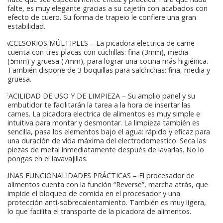
falte, es muy elegante gracias a su cajetín con acabados con
efecto de cuero. Su forma de trapeio le confiere una gran
estabilidad.
ACCESORIOS MÚLTIPLES – La picadora electrica de carne
cuenta con tres placas con cuchillas: fina (3mm), media
(5mm) y gruesa (7mm), para lograr una cocina más higiénica.
También dispone de 3 boquillas para salchichas: fina, media y
gruesa.
FACILIDAD DE USO Y DE LIMPIEZA – Su amplio panel y su
embutidor te facilitarán la tarea a la hora de insertar las
carnes. La picadora electrica de alimentos es muy simple e
intuitiva para montar y desmontar. La limpieza también es
sencilla, pasa los elementos bajo el agua: rápido y eficaz para
una duración de vida máxima del electrodomestico. Seca las
piezas de metal inmediatamente después de lavarlas. No lo
pongas en el lavavajillas.
UNAS FUNCIONALIDADES PRÁCTICAS – El procesador de
alimentos cuenta con la función “Reverse”, marcha atrás, que
impide el bloqueo de comida en el procesador y una
protección anti-sobrecalentamiento. También es muy ligera,
lo que facilita el transporte de la picadora de alimentos.