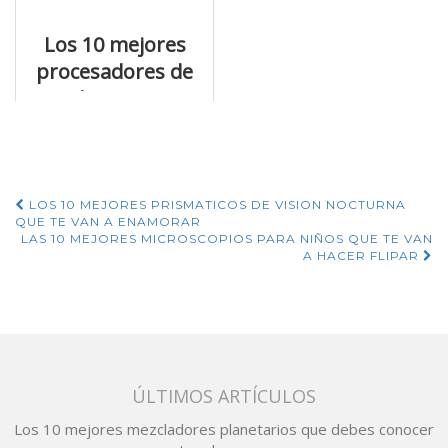
precios tienen
Los 10 mejores
procesadores de
alimentos
kitchenaid que
puedes comprar
online
Navegación
LOS 10 MEJORES PRISMATICOS DE VISION NOCTURNA
QUE TE VAN A ENAMORAR
de
LAS 10 MEJORES MICROSCOPIOS PARA NIÑOS QUE TE VAN
A HACER FLIPAR
entradas
ÚLTIMOS ARTÍCULOS
Los 10 mejores mezcladores planetarios que debes conocer