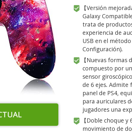
【Versión mejorada
Galaxy Compatible 
trata de producto
experiencia de aud
USB en el método
Configuración).
【Nuevas formas de
compuesto por un 
sensor giroscópico
de 6 ejes. Admite 
panel de PS4, equ
para auriculares d
jugadores una exp
CTUAL
【Doble choque y 6
movimiento de dob