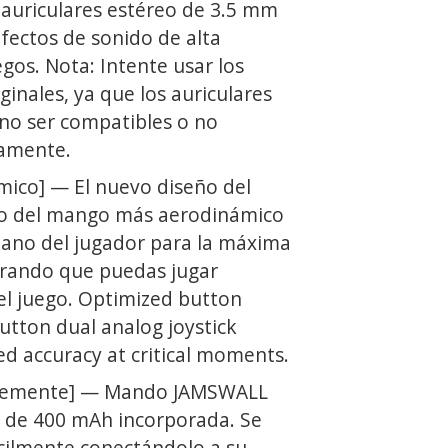
 auriculares estéreo de 3.5 mm
fectos de sonido de alta
egos. Nota: Intente usar los
ginales, ya que los auriculares
no ser compatibles o no
tamente.
ico] — El nuevo diseño del
ño del mango más aerodinámico
mano del jugador para la máxima
rando que puedas jugar
el juego. Optimized button
button dual analog joystick
d accuracy at critical moments.
ntemente] — Mando JAMSWALL
e de 400 mAh incorporada. Se
cilmente conectándolo a su