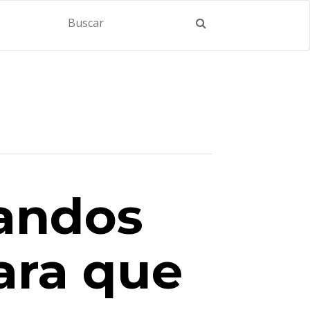
andos
ara que