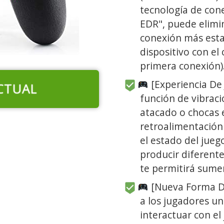
tecnología de con
EDR", puede elimi
conexión más estab
dispositivo con el
primera conexión)
[Experiencia De
CTUAL
función de vibraci
atacado o chocas 
retroalimentación
el estado del jueg
producir diferente
te permitirá sumer
[Nueva Forma De 
a los jugadores u
interactuar con el