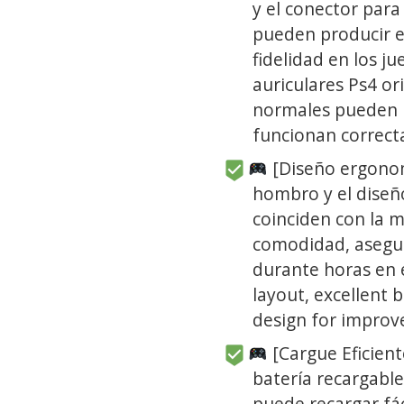
y el conector para
pueden producir e
fidelidad en los ju
auriculares Ps4 ori
normales pueden 
funcionan correc
[Diseño ergonom
hombro y el dise
coinciden con la 
comodidad, asegu
durante horas en 
layout, excellent 
design for improve
[Cargue Eficie
batería recargabl
puede recargar fá