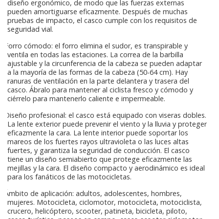
diseño ergonómico, de modo que las fuerzas externas
pueden amortiguarse eficazmente. Después de muchas
pruebas de impacto, el casco cumple con los requisitos de
seguridad vial.
Forro cómodo: el forro elimina el sudor, es transpirable y
ventila en todas las estaciones. La correa de la barbilla
ajustable y la circunferencia de la cabeza se pueden adaptar
a la mayoría de las formas de la cabeza (50-64 cm). Hay
ranuras de ventilación en la parte delantera y trasera del
casco. Ábralo para mantener al ciclista fresco y cómodo y
ciérrelo para mantenerlo caliente e impermeable.
Diseño profesional: el casco está equipado con viseras dobles.
La lente exterior puede prevenir el viento y la lluvia y proteger
eficazmente la cara. La lente interior puede soportar los
mareos de los fuertes rayos ultravioleta o las luces altas
fuertes, y garantiza la seguridad de conducción. El casco
tiene un diseño semiabierto que protege eficazmente las
mejillas y la cara. El diseño compacto y aerodinámico es ideal
para los fanáticos de las motocicletas.
Ámbito de aplicación: adultos, adolescentes, hombres,
mujeres. Motocicleta, ciclomotor, motocicleta, motociclista,
crucero, helicóptero, scooter, patineta, bicicleta, piloto,