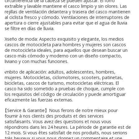
circunferencia de la cabeza se pueden ajustar. El forro
extraíble y lavable mantiene el casco limpio y sin olores. Las
rejillas de ventilación delantera y trasera del casco mantienen
al ciclista fresco y cómodo. Ventilaciones de interruptores de
apertura o cierre ajustables para evitar que el agua de lluvia
se filtre en días de lluvia.
Diseño de moda: Aspecto exquisito y elegante, los medios
cascos de motocicleta para hombres y mujeres son cascos
de motocicleta ideales, para aquellos que desean buscar un
casco más cómodo y moderno con un diseño compacto,
liviano y con muchas funciones.
Ámbito de aplicación: adultos, adolescentes, hombres,
mujeres. Motocicletas, ciclomotores, scooters, patinetas,
bicicletas, cascos de turismo, motocicletas eléctricas. El
casco ha sido sometido a pruebas de choque, cumple con
los requisitos del código de circulación y puede amortiguar
eficazmente las fuerzas externas.
【Service & Garantie】Nous ferons de notre mieux pour
fournir à nos clients des produits et des services
satisfaisants. Vous avez des questions et nous vous
répondrons dans les 24 heures. La période de garantie est de
12 mois. Si vous êtes satisfait de nos produits, nous serions
très heureux si vous nous donnez un commentaire et une