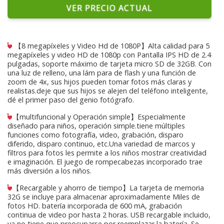
VER PRECIO ACTUAL
【8 megapíxeles y Video Hd de 1080P】Alta calidad para 5
megapíxeles y video HD de 1080p con Pantalla IPS HD de 2.4
pulgadas, soporte máximo de tarjeta micro SD de 32GB. Con
una luz de relleno, una lám para de flash y una función de
zoom de 4x, sus hijos pueden tomar fotos más claras y
realistas.deje que sus hijos se alejen del teléfono inteligente,
dé el primer paso del genio fotógrafo.
【multifuncional y Operación simple】Especialmente
diseñado para niños, operación simple.tiene múltiples
funciones como fotografía, video, grabación, disparo
diferido, disparo continuo, etc.Una variedad de marcos y
filtros para fotos les permite a los niños mostrar creatividad
e imaginación. El juego de rompecabezas incorporado trae
más diversión a los niños.
【Recargable y ahorro de tiempo】La tarjeta de memoria
32G se incluye para almacenar aproximadamente Miles de
fotos HD. batería incorporada de 600 mA, grabación
continua de video por hasta 2 horas. USB recargable incluido,
ya no tiene que preocuparse por reemplazar la batería. Se