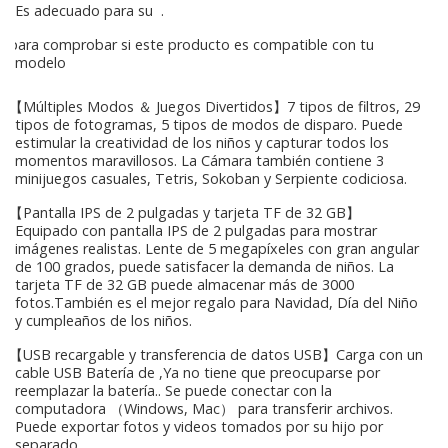
Es adecuado para su
.
para comprobar si este producto es compatible con tu
modelo
【Múltiples Modos ＆ Juegos Divertidos】7 tipos de filtros, 29
tipos de fotogramas, 5 tipos de modos de disparo. Puede
estimular la creatividad de los niños y capturar todos los
momentos maravillosos. La Cámara también contiene 3
minijuegos casuales, Tetris, Sokoban y Serpiente codiciosa.
【Pantalla IPS de 2 pulgadas y tarjeta TF de 32 GB】
Equipado con pantalla IPS de 2 pulgadas para mostrar
imágenes realistas. Lente de 5 megapíxeles con gran angular
de 100 grados, puede satisfacer la demanda de niños. La
tarjeta TF de 32 GB puede almacenar más de 3000
fotos.También es el mejor regalo para Navidad, Día del Niño
y cumpleaños de los niños.
【USB recargable y transferencia de datos USB】Carga con un
cable USB Batería de ,Ya no tiene que preocuparse por
reemplazar la batería.. Se puede conectar con la
computadora （Windows, Mac） para transferir archivos.
Puede exportar fotos y videos tomados por su hijo por
separado