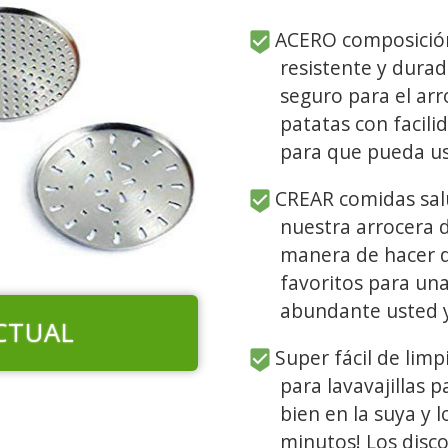
ACERO composición 
resistente y durad
seguro para el arr
patatas con facili
para que pueda us
CREAR comidas salu
nuestra arrocera d
manera de hacer d
favoritos para un
abundante usted y
CTUAL
Super fácil de limp
para lavavajillas 
bien en la suya y 
minutos! Los disc