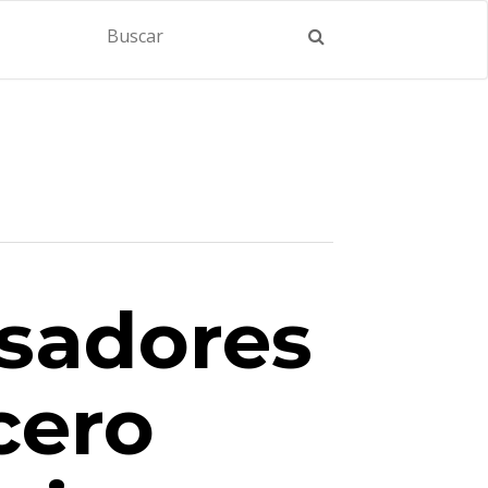
nsadores
cero