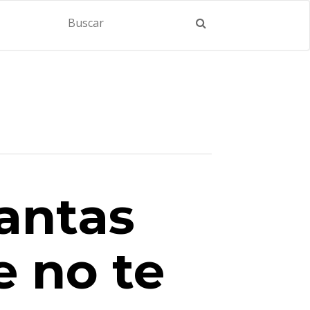
antas
e no te