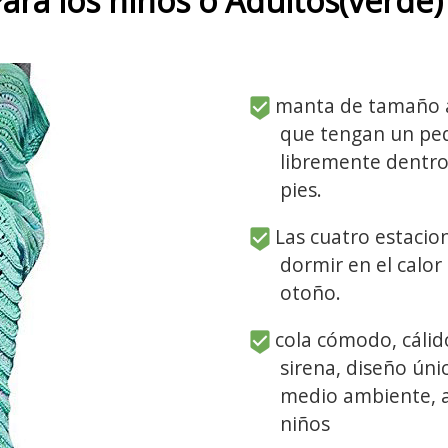
ara los niños o Adultos(verde)
manta de tamaño ad
que tengan un peq
libremente dentro
pies.
Las cuatro estacio
dormir en el calor
otoño.
cola cómodo, cálid
sirena, diseño úni
medio ambiente, ag
niños