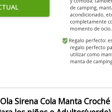
y cómoda; también
CTUAL
de camping, manta
acondicionado, et
completamente co
momento de ocio.
Regalo perfecto: e
regalo perfecto pa
utilizar como mant
manta de camping
Ola Sirena Cola Manta Croché