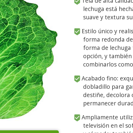
Tela de alta calidad
lechuga está hecha
suave y textura su
Estilo único y real
forma redonda de 
forma de lechuga f
opción, y también
combinarlos como
Acabado fino: exqu
dobladillo para ga
destiñe, decolora 
permanecer durade
Ampliamente utiliz
televisión en el sof