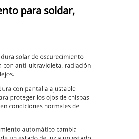
ento para soldar,
adura solar de oscurecimiento
con anti-ultravioleta, radiación
lejos.
dura con pantalla ajustable
ra proteger los ojos de chispas
a en condiciones normales de
ecimiento automático cambia
e un estado de luz a un estado