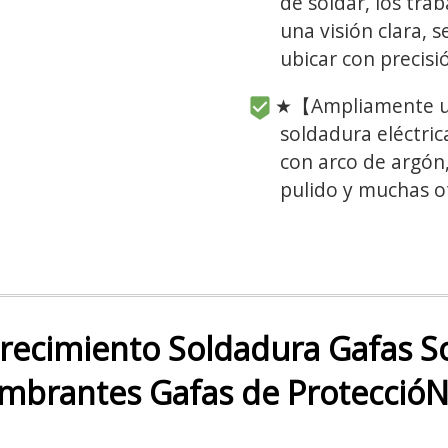
de soldar, los tra
una visión clara,
ubicar con precisi
★【Ampliamente ut
soldadura eléctric
con arco de argón,
pulido y muchas ot
ecimiento Soldadura Gafas So
mbrantes Gafas de ProteccióN