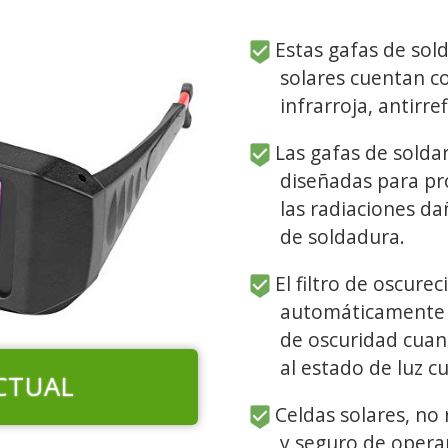
Estas gafas de sol
solares cuentan co
infrarroja, antirref
Las gafas de soldar
diseñadas para pro
las radiaciones d
de soldadura.
El filtro de oscur
automáticamente d
de oscuridad cuan
al estado de luz c
CTUAL
Celdas solares, no 
y seguro de operar