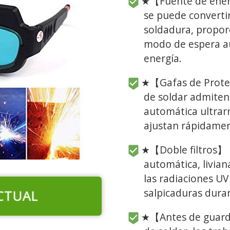
★【Fuente de energ
se puede convertir
soldadura, proporc
modo de espera au
energía.
★【Gafas de Protec
de soldar admiten
automática ultrar
ajustan rápidament
★【Doble filtros】 —
automática, livian
las radiaciones UV 
salpicaduras duran
CTUAL
★【Antes de guarda