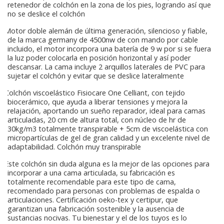
retenedor de colchón en la zona de los pies, logrando así que
no se deslice el colchón
Motor doble alemán de última generación, silencioso y fiable,
de la marca germany de 4500nw de con mando por cable
incluido, el motor incorpora una batería de 9 w por si se fuera
la luz poder colocarla en posición horizontal y así poder
descansar. La cama incluye 2 arquillos laterales de PVC para
sujetar el colchón y evitar que se deslice lateralmente
Colchón viscoelástico Fisiocare One Celliant, con tejido
biocerámico, que ayuda a liberar tensiones y mejora la
relajación, aportando un sueño reparador, ideal para camas
articuladas, 20 cm de altura total, con núcleo de hr de
30kg/m3 totalmente transpirable + 5cm de viscoelástica con
micropartículas de gel de gran calidad y un excelente nivel de
adaptabilidad. Colchón muy transpirable
Este colchón sin duda alguna es la mejor de las opciones para
incorporar a una cama articulada, su fabricación es
totalmente recomendable para este tipo de cama,
recomendado para personas con problemas de espalda o
articulaciones. Certificación oeko-tex y certipur, que
garantizan una fabricación sostenible y la ausencia de
sustancias nocivas. Tu bienestar y el de los tuyos es lo