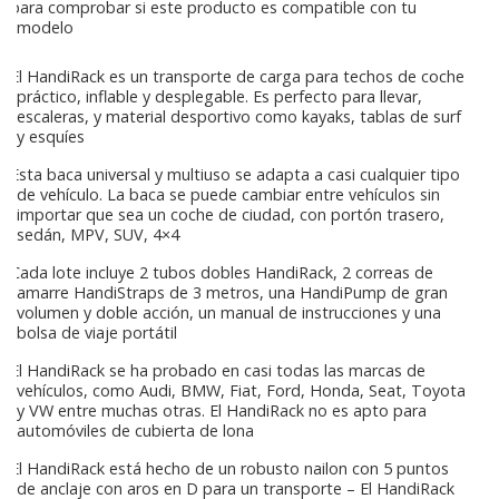
para comprobar si este producto es compatible con tu
modelo
El HandiRack es un transporte de carga para techos de coche
práctico, inflable y desplegable. Es perfecto para llevar,
escaleras, y material desportivo como kayaks, tablas de surf
y esquíes
Esta baca universal y multiuso se adapta a casi cualquier tipo
de vehículo. La baca se puede cambiar entre vehículos sin
importar que sea un coche de ciudad, con portón trasero,
sedán, MPV, SUV, 4×4
Cada lote incluye 2 tubos dobles HandiRack, 2 correas de
amarre HandiStraps de 3 metros, una HandiPump de gran
volumen y doble acción, un manual de instrucciones y una
bolsa de viaje portátil
El HandiRack se ha probado en casi todas las marcas de
vehículos, como Audi, BMW, Fiat, Ford, Honda, Seat, Toyota
y VW entre muchas otras. El HandiRack no es apto para
automóviles de cubierta de lona
El HandiRack está hecho de un robusto nailon con 5 puntos
de anclaje con aros en D para un transporte – El HandiRack