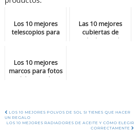
Los 10 mejores
Las 10 mejores
telescopios para
cubiertas de
principiantes si
radiador que lo
necesitas acertar
están petando
Los 10 mejores
marcos para fotos
del mercado
Navegación
LOS 10 MEJORES POLVOS DE SOL SI TIENES QUE HACER
UN REGALO
de
LOS 10 MEJORES RADIADORES DE ACEITE Y CÓMO ELEGIR
CORRECTAMENTE