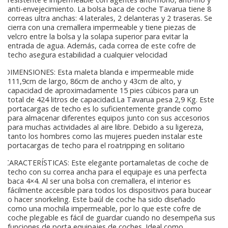
anti-envejecimiento. La bolsa baca de coche Tavarua tiene 8
correas ultra anchas: 4 laterales, 2 delanteras y 2 traseras. Se
cierra con una cremallera impermeable y tiene piezas de
velcro entre la bolsa y la solapa superior para evitar la
entrada de agua. Además, cada correa de este cofre de
techo asegura estabilidad a cualquier velocidad
DIMENSIONES: Esta maleta blanda e impermeable mide
111,9cm de largo, 86cm de ancho y 43cm de alto, y
capacidad de aproximadamente 15 pies cúbicos para un
total de 424 litros de capacidad.La Tavarua pesa 2,9 Kg. Este
portacargas de techo es lo suficientemente grande como
para almacenar diferentes equipos junto con sus accesorios
para muchas actividades al aire libre. Debido a su ligereza,
tanto los hombres como las mujeres pueden instalar este
portacargas de techo para el roatripping en solitario
CARACTERÍSTICAS: Este elegante portamaletas de coche de
techo con su correa ancha para el equipaje es una perfecta
baca 4×4. Al ser una bolsa con cremallera, el interior es
fácilmente accesible para todos los dispositivos para bucear
o hacer snorkeling. Este baúl de coche ha sido diseñado
como una mochila impermeable, por lo que este cofre de
coche plegable es fácil de guardar cuando no desempeña sus
funciones de porta equipajes de coches. Ideal como