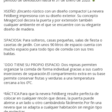
período de devolución hasta el 31 de Enero de 2020.
DISEÑO: ¡Encanto rústico con un diseño compacto! La nevera
Feldberg impresiona con su diseño exterior. Su concepto
MirageCool decora la puerta y por extensión también
cualquier ambiente en el que se encuentre con su elegante
diseño de madera.
ESPACIOSA: Para solteros, casas pequeñas, salas de fiesta o
casetas de jardín. Con unos 90 litros de espacio cuenta con
mucho espacio para todo tipo de comida con sus tres
baldas.
TODO TIENE SU PROPIO ESPACIO: Dos repisas permiten
organizar la comida de forma individual gracias a sus cuatro
inserciones de separación.El compartimento extra en su base
permite conservar frutas y verduras a una temperatura
cercana a los 0ºC.
PRÁCTICA:Para que la nevera Feldberg resulte perfecta de
colocar en cualquier rincón que desee, la puerta puede
abrirse a un lado u otro cambiándola fácilmente.Por fin una
nevera que se adapta a cualquier habitación sin ningún tipo
de molestias.