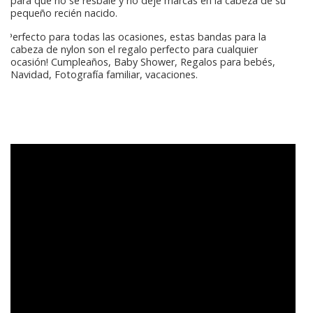
para que no se resbale y no deje marcas en la cabeza de su
pequeño recién nacido.
Perfecto para todas las ocasiones, estas bandas para la
cabeza de nylon son el regalo perfecto para cualquier
ocasión! Cumpleaños, Baby Shower, Regalos para bebés,
Navidad, Fotografía familiar, vacaciones.