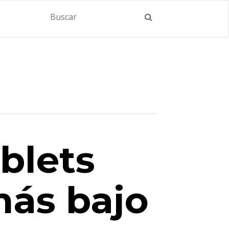
blets
más bajo