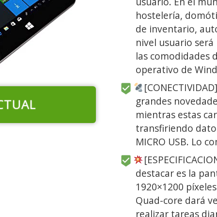
usuario. En el mu
hostelería, domót
de inventario, aut
nivel usuario será
las comodidades d
operativo de Wind
[CONECTIVIDAD] 
grandes novedades
CTUAL
mientras estas ca
transfiriendo dato
MICRO USB. Lo c
[ESPECIFICACION
destacar es la pan
1920×1200 píxeles
Quad-core dará ve
realizar tareas dia