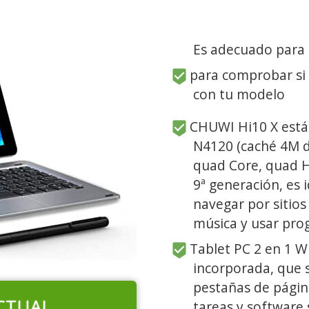
Es adecuado para
para comprobar si
con tu modelo
CHUWI Hi10 X está 
N4120 (caché 4M d
quad Core, quad H
9ª generación, es 
navegar por sitio
música y usar pr
Tablet PC 2 en 1 
incorporada, que 
pestañas de págin
CTUAL
tareas y software