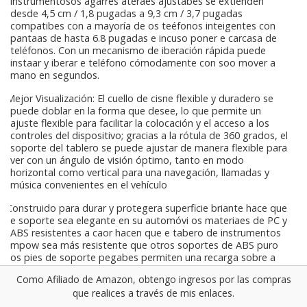
instrumentosos agarres ateraes ajustabes se extienden
desde 4,5 cm / 1,8 pugadas a 9,3 cm / 3,7 pugadas
compatibes con a mayoría de os teéfonos inteigentes con
pantaas de hasta 6.8 pugadas e incuso poner e carcasa de
teléfonos. Con un mecanismo de iberación rápida puede
instaar y iberar e teléfono cómodamente con soo mover a
mano en segundos.
Mejor Visualización: El cuello de cisne flexible y duradero se
puede doblar en la forma que desee, lo que permite un
ajuste flexible para facilitar la colocación y el acceso a los
controles del dispositivo; gracias a la rótula de 360 grados, el
soporte del tablero se puede ajustar de manera flexible para
ver con un ángulo de visión óptimo, tanto en modo
horizontal como vertical para una navegación, llamadas y
música convenientes en el vehículo
Construido para durar y protegera superficie briante hace que
e soporte sea elegante en su automóvi os materiaes de PC y
ABS resistentes a caor hacen que e tabero de instrumentos
mpow sea más resistente que otros soportes de ABS puro
os pies de soporte pegabes permiten una recarga sobre a
marcha notano es aconsejabe instaar e soporte de teéfono
Como Afiliado de Amazon, obtengo ingresos por las compras
de automóvi en superficies de tabero que sean demasiado
que realices a través de mis enlaces.
rugosas o curvas.