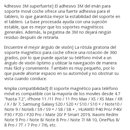
[Adhesivo 3M superfuerte] El adhesivo 3M del imán para
soporte movil coche ofrece una fuerte adhesiva para el
tablero, lo que garantiza mejor la estabilidad del soporte en
el tablero. La base procesada ayuda con una sujeción
estable, que es mejor que los soportes magnéticos
generales. Además, la pegatina de 3M no dejará ningún
residuo después de retirarla.
[Encuentre el mejor ángulo de visión] La rótula giratoria del
soporte magnético para coche ofrece una rotación de 360 ​​
grados, por lo que puede ajustar su teléfono móvil a un
ángulo de visión óptimo y utilizar la navegación de manera
más fácil y conveniente. También es muy pequeño, por lo
que puede ahorrar espacio en su automóvil y no obstruir su
vista cuando conduce.
[Amplia compatibilidad] El soporte magnético para teléfono
móvil es compatible con la mayoría de los moviles desde 4.7
"hasta 7.2", iPhone 11 /11 Pro / 11 Pro Max / XS / XS Max / XR
/ X / 8/ 7, Samsung Galaxy S20 / S20 +/ S10 / S10 + / Note10 /
Note 9 / Note8 / S9 / S9 + / S8 / S8 + , HUAWEI P40 Pro/ P40/
P30 / P20 / P20 Pro / Mate 20/ P Smart 2019, Xiaomi Redmi
Note 9 Pro / Note 8/ Note 8 Pro / Note 7/ Mi 10, OnePlus 8/
8 Pro / 7T / 7 Pro / 7/6, etc.