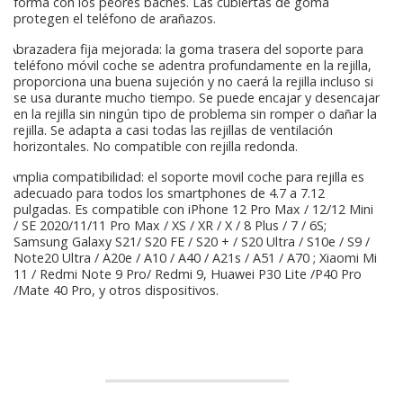
forma con los peores baches. Las cubiertas de goma
protegen el teléfono de arañazos.
Abrazadera fija mejorada: la goma trasera del soporte para
teléfono móvil coche se adentra profundamente en la rejilla,
proporciona una buena sujeción y no caerá la rejilla incluso si
se usa durante mucho tiempo. Se puede encajar y desencajar
en la rejilla sin ningún tipo de problema sin romper o dañar la
rejilla. Se adapta a casi todas las rejillas de ventilación
horizontales. No compatible con rejilla redonda.
Amplia compatibilidad: el soporte movil coche para rejilla es
adecuado para todos los smartphones de 4.7 a 7.12
pulgadas. Es compatible con iPhone 12 Pro Max / 12/12 Mini
/ SE 2020/11/11 Pro Max / XS / XR / X / 8 Plus / 7 / 6S;
Samsung Galaxy S21/ S20 FE / S20 + / S20 Ultra / S10e / S9 /
Note20 Ultra / A20e / A10 / A40 / A21s / A51 / A70 ; Xiaomi Mi
11 / Redmi Note 9 Pro/ Redmi 9, Huawei P30 Lite /P40 Pro
/Mate 40 Pro, y otros dispositivos.