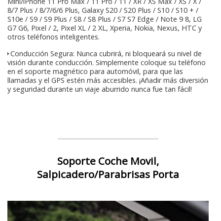
Mini/iPhone 11 Pro Max / 11 Pro / 11 / XR / XS Max / XS / X /
8/7 Plus / 8/7/6/6 Plus, Galaxy S20 / S20 Plus / S10 / S10 + /
S10e / S9 / S9 Plus / S8 / S8 Plus / S7 S7 Edge / Note 9 8, LG
G7 G6, Pixel / 2, Pixel XL / 2 XL, Xperia, Nokia, Nexus, HTC y
otros teléfonos inteligentes.
✦Conducción Segura: Nunca cubrirá, ni bloqueará su nivel de
visión durante conducción. Simplemente coloque su teléfono
en el soporte magnético para automóvil, para que las
llamadas y el GPS estén más accesibles. ¡Añadir más diversión
y seguridad durante un viaje aburrido nunca fue tan fácil!
Soporte Coche Movil,
Salpicadero/Parabrisas Porta