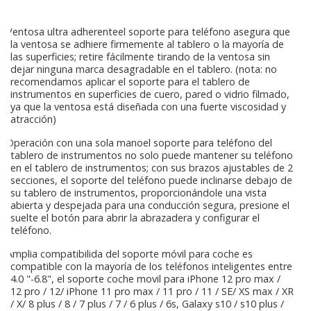
Ventosa ultra adherenteel soporte para teléfono asegura que
la ventosa se adhiere firmemente al tablero o la mayoría de
las superficies; retire fácilmente tirando de la ventosa sin
dejar ninguna marca desagradable en el tablero. (nota: no
recomendamos aplicar el soporte para el tablero de
instrumentos en superficies de cuero, pared o vidrio filmado,
ya que la ventosa está diseñada con una fuerte viscosidad y
atracción)
Operación con una sola manoel soporte para teléfono del
tablero de instrumentos no solo puede mantener su teléfono
en el tablero de instrumentos; con sus brazos ajustables de 2
secciones, el soporte del teléfono puede inclinarse debajo de
su tablero de instrumentos, proporcionándole una vista
abierta y despejada para una conducción segura, presione el
suelte el botón para abrir la abrazadera y configurar el
teléfono.
Amplia compatibilida del soporte móvil para coche es
compatible con la mayoría de los teléfonos inteligentes entre
4.0 "-6.8", el soporte coche movil para iPhone 12 pro max /
12 pro / 12/ iPhone 11 pro max / 11 pro / 11 / SE/ XS max / XR
/ X/ 8 plus / 8 / 7 plus / 7 / 6 plus / 6s, Galaxy s10 / s10 plus /