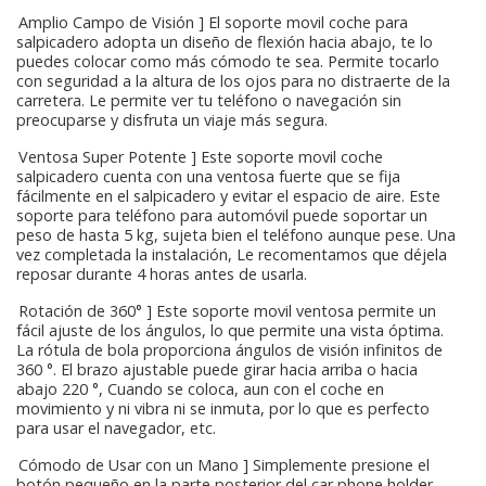
[ Amplio Campo de Visión ] El soporte movil coche para
salpicadero adopta un diseño de flexión hacia abajo, te lo
puedes colocar como más cómodo te sea. Permite tocarlo
con seguridad a la altura de los ojos para no distraerte de la
carretera. Le permite ver tu teléfono o navegación sin
preocuparse y disfruta un viaje más segura.
[ Ventosa Super Potente ] Este soporte movil coche
salpicadero cuenta con una ventosa fuerte que se fija
fácilmente en el salpicadero y evitar el espacio de aire. Este
soporte para teléfono para automóvil puede soportar un
peso de hasta 5 kg, sujeta bien el teléfono aunque pese. Una
vez completada la instalación, Le recomentamos que déjela
reposar durante 4 horas antes de usarla.
[ Rotación de 360° ] Este soporte movil ventosa permite un
fácil ajuste de los ángulos, lo que permite una vista óptima.
La rótula de bola proporciona ángulos de visión infinitos de
360 °. El brazo ajustable puede girar hacia arriba o hacia
abajo 220 °, Cuando se coloca, aun con el coche en
movimiento y ni vibra ni se inmuta, por lo que es perfecto
para usar el navegador, etc.
[ Cómodo de Usar con un Mano ] Simplemente presione el
botón pequeño en la parte posterior del car phone holder