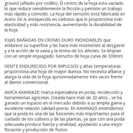
ground (afilado por rodillo). El centro de la hoja esta vaciado
lo que reduce sensiblemente la fricción y permite un trabajo
más rápido y cómodo. La hoja del serrucho está fabricada en
Acero SK-4, enriquecido en carbono que le proporciona más
elasticidad y más resistencia, aumentando la durabilidad de
la hoja.
HOJAS BAÑADAS EN CROMO DURO INOXIDABLES que
endurece su superficie y las hace más resistentes al desgaste
y a la acción de la savia y la resina de los árboles. Se limpian
con un simple enjuagado. Serrucho de hoja curva de 330mm
DIENTE ENDURECIDO POR IMPULSOS y altas temperaturas
proporciona una hoja de mayor dureza. No necesita afilarse y
alarga la vida de la hoja aproximadamente tres veces frente
al diente convencional.
MARCA KAMIKAZE: marca especialista en poda, recolección y
herramientas agrícolas. Creada hace más de 20 años , se ha
ganado un espacio en el mercado debido a su amplia gama y
excelente relación calidad-precio. En KAMIKAZE entendemos
que la poda es una de las funciones más importantes para el
cuidado de los cultivos y de las plantas, ya que con una poda
adecuada produce fuerza y vitalidad, ayudando a una mejor
floración y producción de frutos.