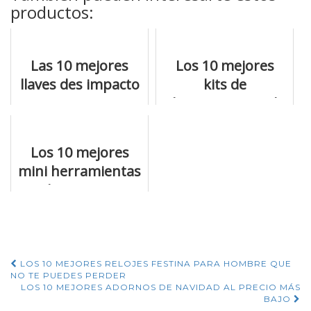
productos:
Las 10 mejores
Los 10 mejores
llaves des impacto
kits de
neumatica
herramientas al
%c2%be que
mejor precio
tienes que tener
Los 10 mejores
en cuenta
mini herramientas
y los mejores
precios
Navegación
LOS 10 MEJORES RELOJES FESTINA PARA HOMBRE QUE
NO TE PUEDES PERDER
de
LOS 10 MEJORES ADORNOS DE NAVIDAD AL PRECIO MÁS
BAJO