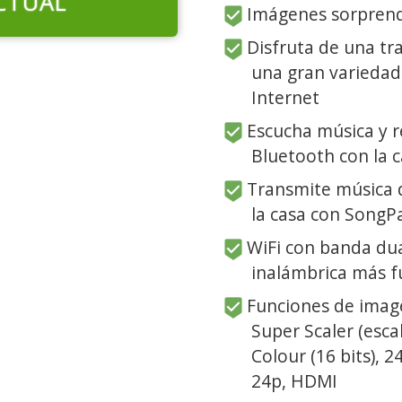
CTUAL
Imágenes sorprend
Disfruta de una tr
una gran variedad 
Internet
Escucha música y r
Bluetooth con la 
Transmite música 
la casa con SongPa
WiFi con banda dua
inalámbrica más f
Funciones de imag
Super Scaler (esc
Colour (16 bits), 
24p, HDMI