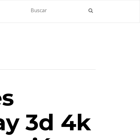
es
ay 3d 4k