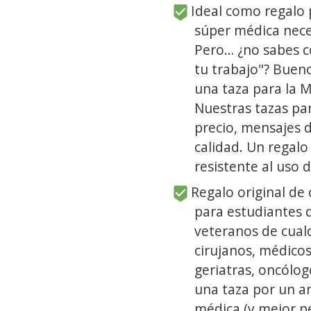
Ideal como regalo 
súper médica neces
Pero… ¿no sabes có
tu trabajo"? Buen
una taza para la 
Nuestras tazas pa
precio, mensajes d
calidad. Un regalo 
resistente al uso d
Regalo original de
para estudiantes 
veteranos de cualq
cirujanos, médicos
geriatras, oncólo
una taza por un a
médica (y mejor p