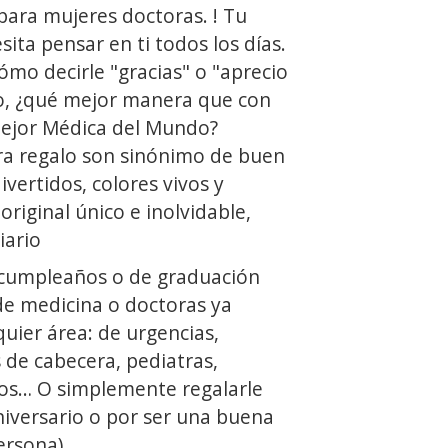
para mujeres doctoras. ! Tu
ita pensar en ti todos los días.
mo decirle "gracias" o "aprecio
o, ¿qué mejor manera que con
Mejor Médica del Mundo?
ra regalo son sinónimo de buen
ivertidos, colores vivos y
original único e inolvidable,
iario
 cumpleaños o de graduación
de medicina o doctoras ya
uier área: de urgencias,
 de cabecera, pediatras,
gos… O simplemente regalarle
niversario o por ser una buena
ersona)