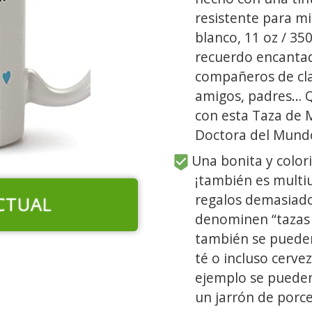
resistente para mi
blanco, 11 oz / 35
recuerdo encantad
compañeros de clas
amigos, padres… 
con esta Taza de M
Doctora del Mund
Una bonita y color
¡también es multi
regalos demasiado
CTUAL
denominen “tazas 
también se pueden
té o incluso cerve
ejemplo se puede
un jarrón de porce