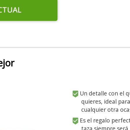
CTUAL
ejor
Un detalle con el q
quieres, ideal par
cualquier otra oca
Es el regalo perfec
taza siempre será 