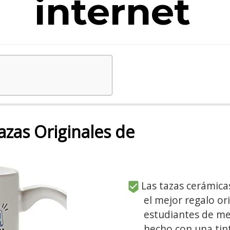
internet
zas Originales de
Las tazas cerámicas
el mejor regalo or
estudiantes de med
hecho con una tin