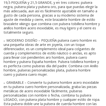
19,5 PEQUEÑA y 21,5 GRANDE, y en tres colores: pulsera
negra, pulsera plata y pulsera oro, para que puedas elegir la
más adecuada, aun así es fácilmente ajustable en tamaño a
gusto de cada persona, gracias a su moderno sistema de
ajuste de medida y cierre, este brazalete hombre de estilo
brazalete vikingo que combina con pulsera tobillera hombre y
anillos hombre acero inoxidable, es muy ligero y el cierre es
totalmente seguro.
→ MODERNO DISEÑO – PEQUEÑA pulsera cuero hombre es
una pequeña obras de arte en joyería, con un toque
diferenciador, es un complemento ideal para colgantes de
cuerda y complementos de estilo náutico o anclas, es apto
para llevar con pendientes aro hombre, pulsera cuero
hombre y pulsera España hombre. Pulsera tobillera hombre y
es perfecta como pulseras día del padre. Combina con Anillo
hombre, pulseras personalizadas plata, pulsera hombre
cuero y pulsera cuero mujer.
→ GRABABLE – Convierte tu pulsera hombre acero inoxidable
en tu pulsera cuero hombre personalizada, graba las piezas
metálicas de acero inoxidable fácilmente, pulseras
personalizadas con nombre o fecha, combina tu pulsera
LEGADO, con pulsera plata hombre y cualquier estilo de ropa.
Esta pulsera doble une la pulsera de cuerda hombre con las