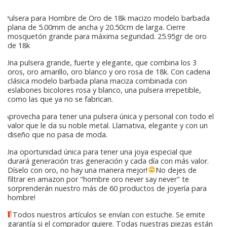
Pulsera para Hombre de Oro de 18k macizo modelo barbada
plana de 5.00mm de ancha y 20.50cm de larga. Cierre
mosquetón grande para máxima seguridad. 25.95gr de oro
de 18k
Una pulsera grande, fuerte y elegante, que combina los 3
oros, oro amarillo, oro blanco y oro rosa de 18k. Con cadena
clásica modelo barbada plana maciza combinada con
eslabones bicolores rosa y blanco, una pulsera irrepetible,
como las que ya no se fabrican.
Aprovecha para tener una pulsera única y personal con todo el
valor que le da su noble metal. Llamativa, elegante y con un
diseño que no pasa de moda.
Una oportunidad única para tener una joya especial que
durará generación tras generación y cada día con más valor.
Díselo con oro, no hay una manera mejor!
No dejes de
filtrar en amazon por "hombre oro never say never" te
sorprenderán nuestro más de 60 productos de joyería para
hombre!
Todos nuestros artículos se envían con estuche. Se emite
garantía si el comprador quiere. Todas nuestras piezas están