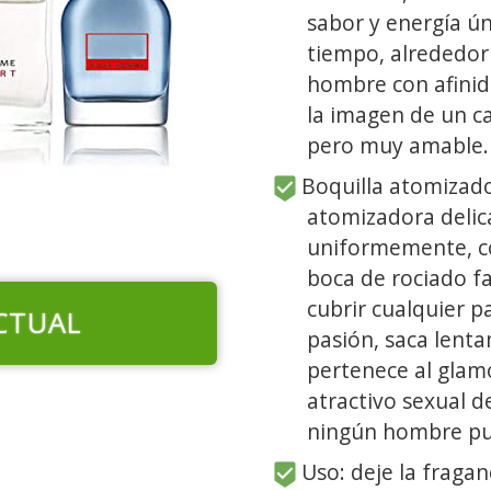
sabor y energía ún
tiempo, alrededor
hombre con afinid
la imagen de un ca
pero muy amable.
Boquilla atomizador
atomizadora delica
uniformemente, co
boca de rociado fac
cubrir cualquier p
CTUAL
pasión, saca lent
pertenece al glam
atractivo sexual d
ningún hombre pue
Uso: deje la fragan