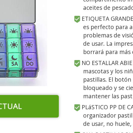
aceites de pescad
ETIQUETA GRANDE O
es perfecto para 
problemas de visi
de usar. La impre
borrará para más 
NO ESTALLAR ABIER
mascotas y los niñ
pastillas. El bot
bloqueado y se ci
mantener las pastil
CTUAL
PLáSTICO PP DE C
organizador pastil
de usar, no huele,