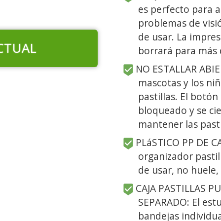
es perfecto para 
problemas de visi
de usar. La impre
CTUAL
borrará para más 
NO ESTALLAR ABIER
mascotas y los niñ
pastillas. El bot
bloqueado y se ci
mantener las pastil
PLáSTICO PP DE C
organizador pastil
de usar, no huele,
CAJA PASTILLAS P
SEPARADO: El estuc
bandejas individu