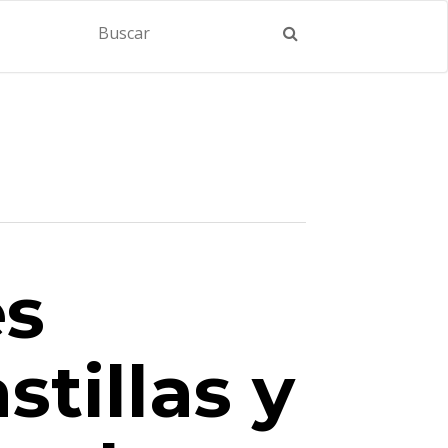
es
tillas y