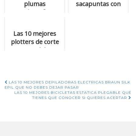
plumas
sacapuntas con
estilografica
goma que vas a
montblanc de
encontrar
venta online
Las 10 mejores
plotters de corte
que no debes
dejar pasar
Navegación
LAS 10 MEJORES DEPILADORAS ELECTRICAS BRAUN SILK
EPIL QUE NO DEBES DEJAR PASAR
de
LAS 10 MEJORES BICICLETAS ESTATICA PLEGABLE QUE
TIENES QUE CONOCER SI QUIERES ACERTAR
entradas