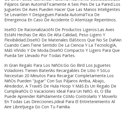
PáJaros Giran AutomáTicamente A Seis Pies De La Pared.Los
Juguetes De Aves Pueden Hacer Que Las Manos Inteligentes
Se Levanten Y Despeguen.Parada AutomáTica De
Emergencia En Caso De Accidente O Aterrizaje Repentinos.
DiseñO De RacionalizacióN De Productos Ligeros:Las Aves
EstáN Hechas De Abs De Alta Calidad, Peso Ligero Y
Flexibilidad.DiseñO De Materiales EláSticos Que No Se DañAn
Cuando Caen.Tiene Sentido De La Ciencia Y La TecnologíA,
MáS VíVido Y De Moda.DiseñO Compacto Y Ligero Para Que
Pueda Ser Llevado Por Todas Partes.
Un Gran Regalo Para Los NiñOs:Go Go Bird Los Juguetes
Voladores Tienen BateríAs Recargables De Litio Y SóLo
Necesitan 20 Minutos Para Recargar Completamente.Los
NiñOs Pueden "Jugar" Con Sus PáJaros Arriba, Abajo,
Alrededor, A TravéS De Hula Hoop Y MáS.Es Un Regalo De
CumpleañOs O Vacaciones Ideal Para Un NiñO. éL O Ella
Puede Aprender RáPidamente CóMo Controlarlo Y Moverlo
En Todas Las Direcciones.¡Ideal Para El Entretenimiento Al
Aire Libre!Juega Go Con Tu Familia.