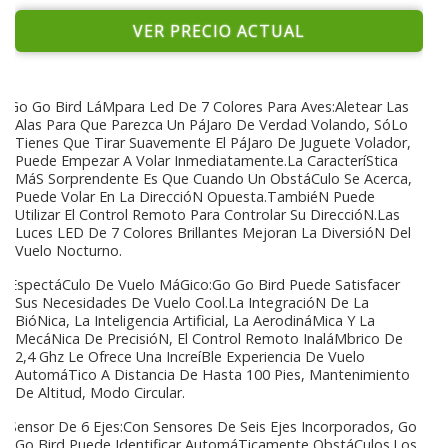
VER PRECIO ACTUAL
Go Go Bird LáMpara Led De 7 Colores Para Aves:Aletear Las
Alas Para Que Parezca Un PáJaro De Verdad Volando, SóLo
Tienes Que Tirar Suavemente El PáJaro De Juguete Volador,
Puede Empezar A Volar Inmediatamente.La CaracteríStica
MáS Sorprendente Es Que Cuando Un ObstáCulo Se Acerca,
Puede Volar En La DireccióN Opuesta.TambiéN Puede
Utilizar El Control Remoto Para Controlar Su DireccióN.Las
Luces LED De 7 Colores Brillantes Mejoran La DiversióN Del
Vuelo Nocturno.
EspectáCulo De Vuelo MáGico:Go Go Bird Puede Satisfacer
Sus Necesidades De Vuelo Cool.La IntegracióN De La
BióNica, La Inteligencia Artificial, La AerodináMica Y La
MecáNica De PrecisióN, El Control Remoto InaláMbrico De
2,4 Ghz Le Ofrece Una IncreíBle Experiencia De Vuelo
AutomáTico A Distancia De Hasta 100 Pies, Mantenimiento
De Altitud, Modo Circular.
Sensor De 6 Ejes:Con Sensores De Seis Ejes Incorporados, Go
Go Bird Puede Identificar AutomáTicamente ObstáCulos.Los