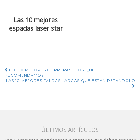
venta en internet
seguro
Las 10 mejores
espadas laser star
wars y en qué
destacan
Navegación
LOS 10 MEJORES CORREPASILLOS QUE TE
RECOMENDAMOS
de
LAS 10 MEJORES FALDAS LARGAS QUE ESTÁN PETÁNDOLO
entradas
ÚLTIMOS ARTÍCULOS