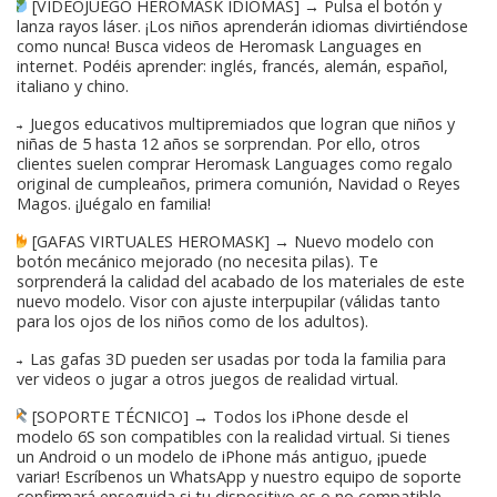
[VIDEOJUEGO HEROMASK IDIOMAS] → Pulsa el botón y
lanza rayos láser. ¡Los niños aprenderán idiomas divirtiéndose
como nunca! Busca videos de Heromask Languages en
internet. Podéis aprender: inglés, francés, alemán, español,
italiano y chino.
→ Juegos educativos multipremiados que logran que niños y
niñas de 5 hasta 12 años se sorprendan. Por ello, otros
clientes suelen comprar Heromask Languages como regalo
original de cumpleaños, primera comunión, Navidad o Reyes
Magos. ¡Juégalo en familia!
[GAFAS VIRTUALES HEROMASK] → Nuevo modelo con
botón mecánico mejorado (no necesita pilas). Te
sorprenderá la calidad del acabado de los materiales de este
nuevo modelo. Visor con ajuste interpupilar (válidas tanto
para los ojos de los niños como de los adultos).
→ Las gafas 3D pueden ser usadas por toda la familia para
ver videos o jugar a otros juegos de realidad virtual.
[SOPORTE TÉCNICO] → Todos los iPhone desde el
modelo 6S son compatibles con la realidad virtual. Si tienes
un Android o un modelo de iPhone más antiguo, ¡puede
variar! Escríbenos un WhatsApp y nuestro equipo de soporte
confirmará enseguida si tu dispositivo es o no compatible.