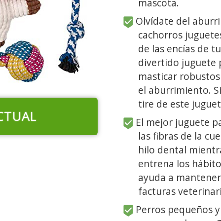
mascota.
Olvídate del aburri
cachorros juguetes
de las encías de t
divertido juguete 
masticar robustos
el aburrimiento. 
tire de este jugue
CTUAL
El mejor juguete pa
las fibras de la c
hilo dental mientr
entrena los hábit
ayuda a mantener 
facturas veterinar
Perros pequeños y 