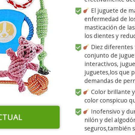
El juguete de m
enfermedad de los
masticación de la
los dientes y redu
Diez diferentes 
conjunto de jugue
interactivos, jugu
juguetes,los que p
demandas de perr
Color brillante y
color conspicuo q
Inofensivo y dur
CTUAL
nilón y del algodó
seguros,también s