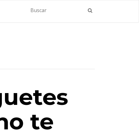
guetes
no te