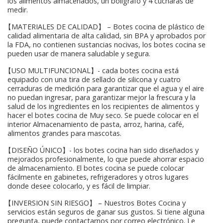
los alimentos almacenados, un bolígrafo y 4 cucharas de
medir.
【MATERIALES DE CALIDAD】 – Botes cocina de plástico de
calidad alimentaria de alta calidad, sin BPA y aprobados por
la FDA, no contienen sustancias nocivas, los botes cocina se
pueden usar de manera saludable y segura.
【USO MULTIFUNCIONAL】- cada botes cocina está
equipado con una tira de sellado de silicona y cuatro
cerraduras de medición para garantizar que el agua y el aire
no puedan ingresar, para garantizar mejor la frescura y la
salud de los ingredientes en los recipientes de alimentos y
hacer el botes cocina de Muy seco. Se puede colocar en el
interior Almacenamiento de pasta, arroz, harina, café,
alimentos grandes para mascotas.
【DISEÑO ÚNICO】- los botes cocina han sido diseñados y
mejorados profesionalmente, lo que puede ahorrar espacio
de almacenamiento. El botes cocina se puede colocar
fácilmente en gabinetes, refrigeradores y otros lugares
donde desee colocarlo, y es fácil de limpiar.
【INVERSION SIN RIESGO】 – Nuestros Botes Cocina y
servicios están seguros de ganar sus gustos. Si tiene alguna
pregunta, puede contactarnos por correo electrónico. Le