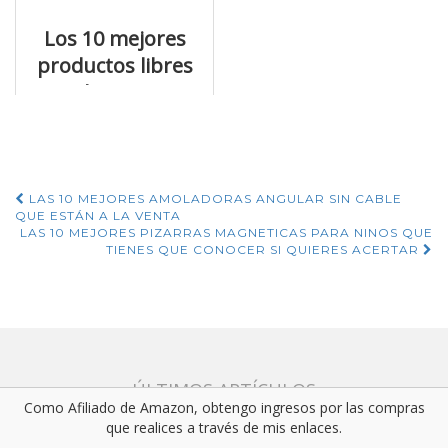
Los 10 mejores
productos libres
plastico y
reutilizables con
que puedes
hacerte
Navegación
LAS 10 MEJORES AMOLADORAS ANGULAR SIN CABLE
QUE ESTÁN A LA VENTA
de
LAS 10 MEJORES PIZARRAS MAGNETICAS PARA NINOS QUE
TIENES QUE CONOCER SI QUIERES ACERTAR
entradas
ÚLTIMOS ARTÍCULOS
Como Afiliado de Amazon, obtengo ingresos por las compras
Los 10 mejores mezcladores planetarios que debes conocer
que realices a través de mis enlaces.
antes de comprar