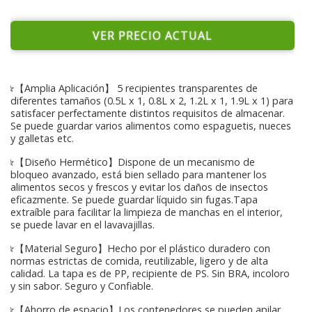
VER PRECIO ACTUAL
✮【Amplia Aplicación】 5 recipientes transparentes de
diferentes tamaños (0.5L x 1, 0.8L x 2, 1.2L x 1, 1.9L x 1) para
satisfacer perfectamente distintos requisitos de almacenar.
Se puede guardar varios alimentos como espaguetis, nueces
y galletas etc.
✮【Diseño Hermético】Dispone de un mecanismo de
bloqueo avanzado, está bien sellado para mantener los
alimentos secos y frescos y evitar los daños de insectos
eficazmente. Se puede guardar líquido sin fugas.Tapa
extraíble para facilitar la limpieza de manchas en el interior,
se puede lavar en el lavavajillas.
✮【Material Seguro】Hecho por el plástico duradero con
normas estrictas de comida, reutilizable, ligero y de alta
calidad. La tapa es de PP, recipiente de PS. Sin BRA, incoloro
y sin sabor. Seguro y Confiable.
✮【Ahorro de espacio】Los contenedores se pueden apilar,