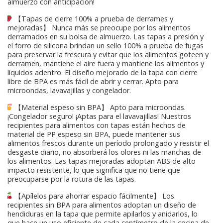
almuerzo con anticipación!
【Tapas de cierre 100% a prueba de derrames y
mejoradas】 Nunca más se preocupe por los alimentos
derramados en su bolsa de almuerzo. Las tapas a presión y
el forro de silicona brindan un sello 100% a prueba de fugas
para preservar la frescura y evitar que los alimentos goteen y
derramen, mantiene el aire fuera y mantiene los alimentos y
líquidos adentro. El diseño mejorado de la tapa con cierre
libre de BPA es más fácil de abrir y cerrar. Apto para
microondas, lavavajillas y congelador.
【Material espeso sin BPA】 Apto para microondas.
¡Congelador seguro! ¡Aptas para el lavavajillas! Nuestros
recipientes para alimentos con tapas están hechos de
material de PP espeso sin BPA, puede mantener sus
alimentos frescos durante un período prolongado y resistir el
desgaste diario, no absorberá los olores ni las manchas de
los alimentos. Las tapas mejoradas adoptan ABS de alto
impacto resistente, lo que significa que no tiene que
preocuparse por la rotura de las tapas.
【Apílelos para ahorrar espacio fácilmente】 Los
recipientes sin BPA para alimentos adoptan un diseño de
hendiduras en la tapa que permite apilarlos y anidarlos, lo
que hace un uso eficiente de cada centímetro de la cocina de