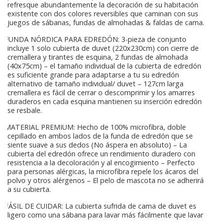
refresque abundantemente la decoración de su habitación
existente con dos colores reversibles que caminan con sus
juegos de sábanas, fundas de almohadas & faldas de cama.
FUNDA NÓRDICA PARA EDREDÓN: 3-pieza de conjunto
incluye 1 solo cubierta de duvet (220x230cm) con cierre de
cremallera y tirantes de esquina, 2 fundas de almohada
(40x75cm) – el tamaño individual de la cubierta de edredón
es suficiente grande para adaptarse a tu su edredón
alternativo de tamaño individual/ duvet – 127cm larga
cremallera es fácil de cerrar o descomprimir y los amarres
duraderos en cada esquina mantienen su inserción edredón
se resbale.
MATERIAL PREMIUM: Hecho de 100% microfibra, doble
cepillado en ambos lados de la funda de edredón que se
siente suave a sus dedos (No áspera en absoluto) – La
cubierta del edredón ofrece un rendimiento duradero con
resistencia a la decoloración y al encogimiento – Perfecto
para personas alérgicas, la microfibra repele los ácaros del
polvo y otros alérgenos – El pelo de mascota no se adherirá
a su cubierta.
FÁSIL DE CUIDAR: La cubierta sufrida de cama de duvet es
ligero como una sábana para lavar más fácilmente que lavar