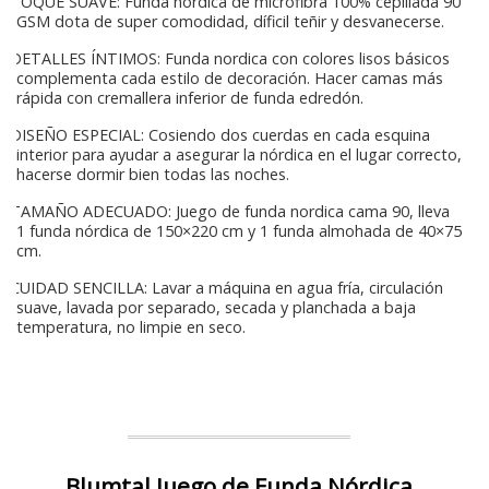
TOQUE SUAVE: Funda nordica de microfibra 100% cepillada 90
GSM dota de super comodidad, díficil teñir y desvanecerse.
DETALLES ÍNTIMOS: Funda nordica con colores lisos básicos
complementa cada estilo de decoración. Hacer camas más
rápida con cremallera inferior de funda edredón.
DISEÑO ESPECIAL: Cosiendo dos cuerdas en cada esquina
interior para ayudar a asegurar la nórdica en el lugar correcto,
hacerse dormir bien todas las noches.
TAMAÑO ADECUADO: Juego de funda nordica cama 90, lleva
1 funda nórdica de 150×220 cm y 1 funda almohada de 40×75
cm.
CUIDAD SENCILLA: Lavar a máquina en agua fría, circulación
suave, lavada por separado, secada y planchada a baja
temperatura, no limpie en seco.
Blumtal Juego de Funda Nórdica