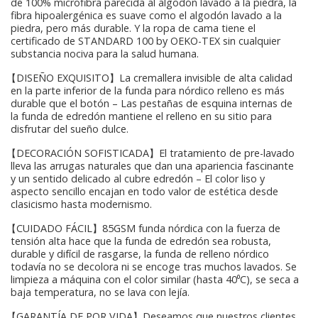
de 100% microfibra parecida al algodón lavado a la piedra, la
fibra hipoalergénica es suave como el algodón lavado a la
piedra, pero más durable. Y la ropa de cama tiene el
certificado de STANDARD 100 by OEKO-TEX sin cualquier
substancia nociva para la salud humana.
【DISEÑO EXQUISITO】La cremallera invisible de alta calidad
en la parte inferior de la funda para nórdico relleno es más
durable que el botón – Las pestañas de esquina internas de
la funda de edredón mantiene el relleno en su sitio para
disfrutar del sueño dulce.
【DECORACIÓN SOFISTICADA】El tratamiento de pre-lavado
lleva las arrugas naturales que dan una apariencia fascinante
y un sentido delicado al cubre edredón – El color liso y
aspecto sencillo encajan en todo valor de estética desde
clasicismo hasta modernismo.
【CUIDADO FÁCIL】85GSM funda nórdica con la fuerza de
tensión alta hace que la funda de edredón sea robusta,
durable y difícil de rasgarse, la funda de relleno nórdico
todavía no se decolora ni se encoge tras muchos lavados. Se
limpieza a máquina con el color similar (hasta 40⁰C), se seca a
baja temperatura, no se lava con lejía.
【GARANTÍA DE POR VIDA】Deseamos que nuestros clientes