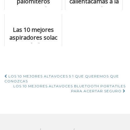
palomiteros
calientacamas a la
maquina de
venta online
palomitas que
están a la venta
Las 10 mejores
aspiradores solac
sin bolsa
disponibles en
internet
Navegación
LOS 10 MEJORES ALTAVOCES 5 1 QUE QUEREMOS QUE
CONOZCAS
de
LOS 10 MEJORES ALTAVOCES BLUETOOTH PORTATILES
PARA ACERTAR SEGURO
entradas