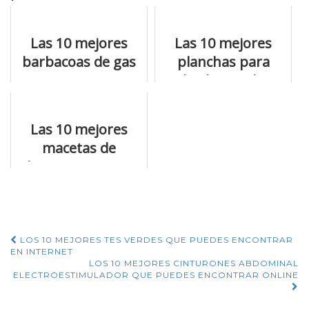
Las 10 mejores
Las 10 mejores
barbacoas de gas
planchas para
para comprar
barbacoa de
hierro fundido
para no
Las 10 mejores
equivocarte
macetas de
plastico que tienes
que tener en
cuenta
Navegación
LOS 10 MEJORES TES VERDES QUE PUEDES ENCONTRAR
EN INTERNET
de
LOS 10 MEJORES CINTURONES ABDOMINAL
ELECTROESTIMULADOR QUE PUEDES ENCONTRAR ONLINE
entradas