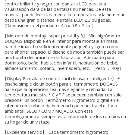
control brillante y negro con pantalla LCD para una
visualización clara de las pantallas numéricas. De esta
manera, puede leer claramente la temperatura y la humedad
desde una gran distancia. Pantalla LCD: 2,3 pulgadas.
(Dimensiones del producto: 4.5 x 5.8 x 2 cm）
【Método de montaje súper portátil y 3】 Mini higrómetro
DOQAUS Disponible en el interior para montaje en mesa,
pared e imán. Lo suficientemente pequeño y ligero como
para ahorrar espacio. El diseño de moda también puede ser
una bonita decoración en la habitación. Adecuado para
dormitorio, baño, habitación infantil, habitación de bebé,
almacenamiento, sótano, invernadero, etc. （Peso ： 40g）
【Display Pantalla de confort fácil de usar e inteligente】 El
diseño simple de un botón para el termómetro DOQAUS
hace que la operación sea más elegante y refinada. La
temperatura muestra ° C y ° F se pueden cambiar con solo
presionar un botón. Termómetro Higrómetro digital en el
interior con símbolo de humedad que muestra el estado
ambiental: SECO / COM / MOJADO. Con este
termohigrómetro siempre está informado de los cambios en
su hogar de un vistazo.
【Excelente servicio】 ¡Cada termómetro higrómetro