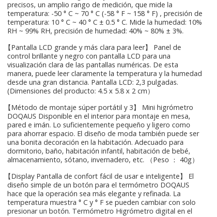
precisos, un amplio rango de medición, que mide la
temperatura: -50 ° C ~ 70 ° C (-58 ° F ~ 158 ° F) , precisión de
temperatura: 10 ° C ~ 40 ° C ± 0.5 ° C. Mide la humedad: 10%
RH ~ 99% RH, precisión de humedad: 40% ~ 80% ± 3%.
【Pantalla LCD grande y más clara para leer】 Panel de
control brillante y negro con pantalla LCD para una
visualización clara de las pantallas numéricas. De esta
manera, puede leer claramente la temperatura y la humedad
desde una gran distancia. Pantalla LCD: 2,3 pulgadas.
(Dimensiones del producto: 4.5 x 5.8 x 2 cm）
【Método de montaje súper portátil y 3】 Mini higrómetro
DOQAUS Disponible en el interior para montaje en mesa,
pared e imán. Lo suficientemente pequeño y ligero como
para ahorrar espacio. El diseño de moda también puede ser
una bonita decoración en la habitación. Adecuado para
dormitorio, baño, habitación infantil, habitación de bebé,
almacenamiento, sótano, invernadero, etc. （Peso ： 40g）
【Display Pantalla de confort fácil de usar e inteligente】 El
diseño simple de un botón para el termómetro DOQAUS
hace que la operación sea más elegante y refinada. La
temperatura muestra ° C y ° F se pueden cambiar con solo
presionar un botón. Termómetro Higrómetro digital en el