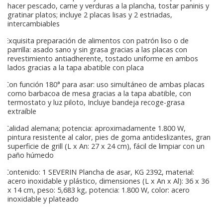
hacer pescado, carne y verduras a la plancha, tostar paninis y
gratinar platos; incluye 2 placas lisas y 2 estriadas,
intercambiables
Exquisita preparación de alimentos con patrón liso o de
parrilla: asado sano y sin grasa gracias a las placas con
revestimiento antiadherente, tostado uniforme en ambos
lados gracias a la tapa abatible con placa
Con función 180° para asar: uso simultáneo de ambas placas
como barbacoa de mesa gracias a la tapa abatible, con
termostato y luz piloto, Incluye bandeja recoge-grasa
extraíble
Calidad alemana; potencia: aproximadamente 1.800 W,
pintura resistente al calor, pies de goma antideslizantes, gran
superficie de grill (L x An: 27 x 24 cm), fácil de limpiar con un
paño húmedo
Contenido: 1 SEVERIN Plancha de asar, KG 2392, material:
acero inoxidable y plástico, dimensiones (L x An x Al): 36 x 36
x 14 cm, peso: 5,683 kg, potencia: 1.800 W, color: acero
inoxidable y plateado