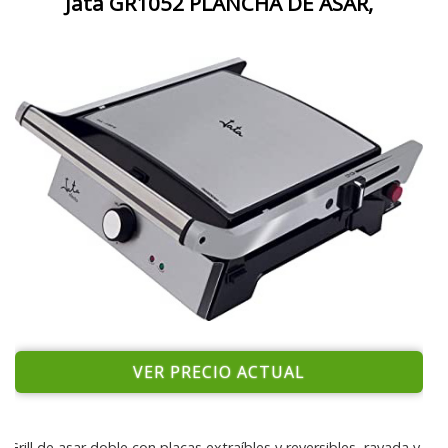
Jata GR1052 PLANCHA DE ASAR,
VER PRECIO ACTUAL
Grill de asar doble con placas extraíbles y reversibles, rayada y