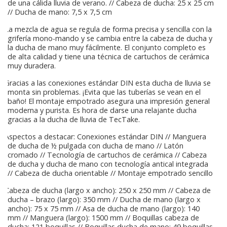
de una cálida lluvia de verano. // Cabeza de ducha: 25 x 25 cm
// Ducha de mano: 7,5 x 7,5 cm
La mezcla de agua se regula de forma precisa y sencilla con la
grifería mono-mando y se cambia entre la cabeza de ducha y
la ducha de mano muy fácilmente. El conjunto completo es
de alta calidad y tiene una técnica de cartuchos de cerámica
muy duradera.
Gracias a las conexiones estándar DIN esta ducha de lluvia se
monta sin problemas. ¡Evita que las tuberías se vean en el
baño! El montaje empotrado asegura una impresión general
moderna y purista. Es hora de darse una relajante ducha
gracias a la ducha de lluvia de TecTake.
Aspectos a destacar: Conexiones estándar DIN // Manguera
de ducha de ½ pulgada con ducha de mano // Latón
cromado // Tecnología de cartuchos de cerámica // Cabeza
de ducha y ducha de mano con tecnología antical integrada
// Cabeza de ducha orientable // Montaje empotrado sencillo
Cabeza de ducha (largo x ancho): 250 x 250 mm // Cabeza de
ducha – brazo (largo): 350 mm // Ducha de mano (largo x
ancho): 75 x 75 mm // Asa de ducha de mano (largo): 140
mm // Manguera (largo): 1500 mm // Boquillas cabeza de
ducha: 121 boquillas // Boquillas ducha de mano: 49 boquillas