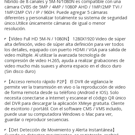
híbrido de 8 canales y 5M-N/1080N es compatible con una
cámara CVBS de 5MP / 4MP / 1080P AHD / 1MP/2MP TVI /
1MP/2MP CVI / IP / 960H. Puede agregar 5 cámaras
diferentes y personalizar totalmente su sistema de seguridad
único.Utilice únicamente cámaras de igual o menor
resolución.
☛【Vídeo Full HD 5M-N / 1080N】 1280X1920 Video de súper
alta definición, video de súper alta definición para ver todos
los detalles, equipado con puerto HDMI / VGA para salida de
video múltiple. Al utilizar la avanzada tecnología de
compresión de video H.265, ayuda a realizar grabaciones de
video mucho más suaves y ahorra espacio en el disco duro
(Sin disco duro)
☛【Acceso remoto rápido P2P】 El DVR de vigilancia le
permite ver la transmisión en vivo o la reproducción de video
de forma remota desde su teléfono (Android e IOS). Solo
necesita conectarse a Internet y escanear el código QR único
del DVR para descargar la aplicación XMeye gratuita. Cliente
de escritorio / portátil. Con el software CMS / VMS incluido,
puede usar su computadora Windows o Mac para ver,
guardar o reproducir secuencias.
☛【Det Detección de Movimiento y Alerta Instantánea】