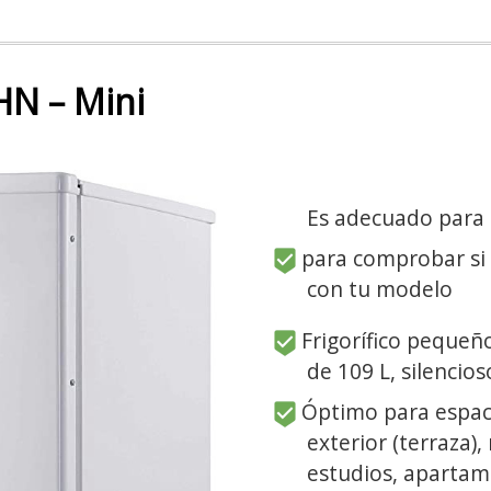
N – Mini
Es adecuado para
para comprobar si
con tu modelo
Frigorífico pequeñ
de 109 L, silencio
Óptimo para espac
exterior (terraza)
estudios, apartam