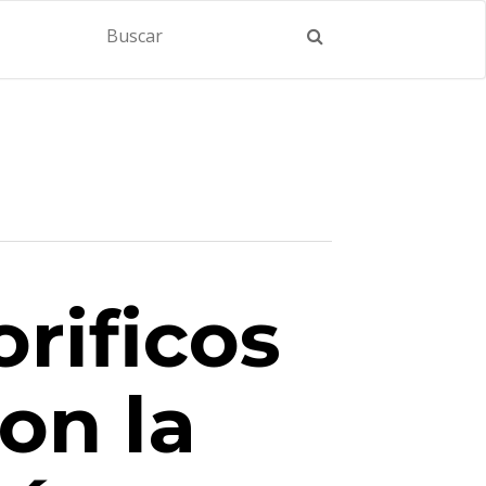
orificos
on la