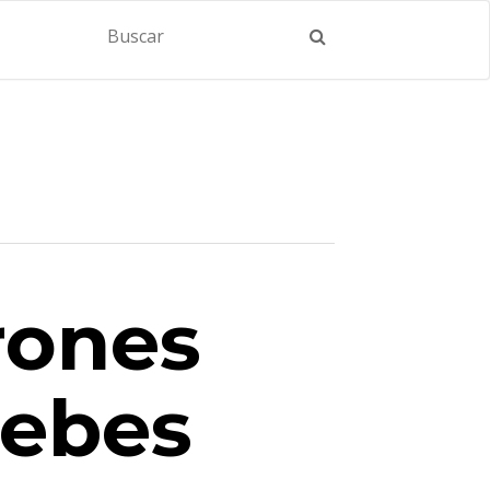
rones
debes