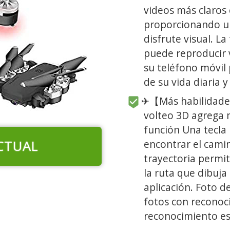
videos más claros 
proporcionando un
disfrute visual. L
puede reproducir 
su teléfono móvil 
de su vida diaria y 
✈【Más habilidades
volteo 3D agrega m
función Una tecla 
CTUAL
encontrar el cami
trayectoria permit
la ruta que dibuja
aplicación. Foto 
fotos con reconoci
reconocimiento es