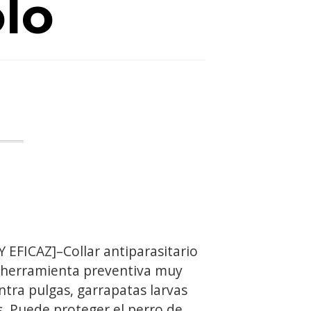
lo
 EFICAZ]–Collar antiparasitario
 herramienta preventiva muy
ontra pulgas, garrapatas larvas
s. Puede proteger el perro de