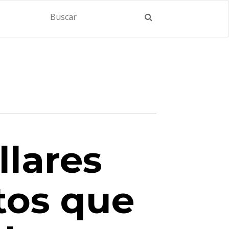
llares
tos que