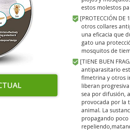
estos molestos par
[PROTECCIÓN DE 18
otros collares anti
una eficacia que d
gato una protecci
mosquitos de tie
[TIENE BUEN FRAGA
antiparasitario es
flmetrina y otros 
CTUAL
liberan progresiva
sea por difusión, 
provocada por la 
animal. La sustanc
propagando poco a
repeliendo,matand