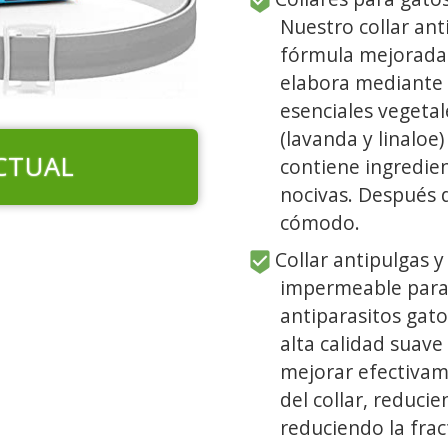
Nuestro collar ant
fórmula mejorada s
elabora mediante l
esenciales vegetal
(lavanda y linaloe
CTUAL
contiene ingredien
nocivas. Después d
cómodo.
Collar antipulgas y
impermeable para 
antiparasitos gat
alta calidad suav
mejorar efectivame
del collar, reducien
reduciendo la frac