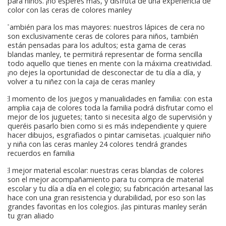
para niños. ¡no esperes más, y disfruta de una experiencia de
color con las ceras de colores manley
También para los mas mayores: nuestros lápices de cera no
son exclusivamente ceras de colores para niños, también
están pensadas para los adultos; esta gama de ceras
blandas manley, te permitirá representar de forma sencilla
todo aquello que tienes en mente con la máxima creatividad.
¡no dejes la oportunidad de desconectar de tu día a día, y
volver a tu niñez con la caja de ceras manley
El momento de los juegos y manualidades en familia: con esta
amplia caja de colores toda la familia podrá disfrutar como el
mejor de los juguetes; tanto si necesita algo de supervisión y
queréis pasarlo bien como si es más independiente y quiere
hacer dibujos, esgrafiados o pintar camisetas. ¡cualquier niño
y niña con las ceras manley 24 colores tendrá grandes
recuerdos en familia
El mejor material escolar: nuestras ceras blandas de colores
son el mejor acompañamiento para tu compra de material
escolar y tu día a día en el colegio; su fabricación artesanal las
hace con una gran resistencia y durabilidad, por eso son las
grandes favoritas en los colegios. ¡las pinturas manley serán
tu gran aliado