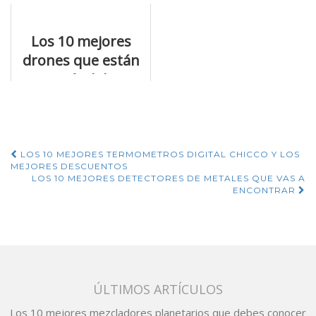
tiendas online
de risa
Los 10 mejores
drones que están
petándolo
Navegación
LOS 10 MEJORES TERMOMETROS DIGITAL CHICCO Y LOS
MEJORES DESCUENTOS
de
LOS 10 MEJORES DETECTORES DE METALES QUE VAS A
ENCONTRAR
entradas
ÚLTIMOS ARTÍCULOS
Los 10 mejores mezcladores planetarios que debes conocer