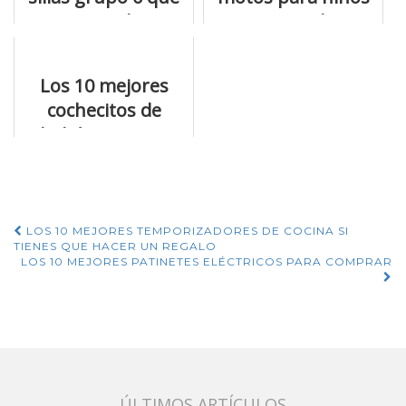
no puedes
que puedes
perderte
comprar por
internet
Los 10 mejores
cochecitos de
bebé que vas a
poder encontrar
Navegación
LOS 10 MEJORES TEMPORIZADORES DE COCINA SI
TIENES QUE HACER UN REGALO
de
LOS 10 MEJORES PATINETES ELÉCTRICOS PARA COMPRAR
entradas
ÚLTIMOS ARTÍCULOS