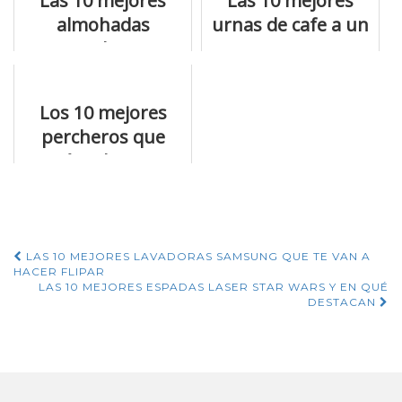
Las 10 mejores
Las 10 mejores
almohadas
urnas de cafe a un
viscoelastica
precio
tempur del año
inmejorable
Los 10 mejores
percheros que
están a la venta
Navegación
LAS 10 MEJORES LAVADORAS SAMSUNG QUE TE VAN A
HACER FLIPAR
de
LAS 10 MEJORES ESPADAS LASER STAR WARS Y EN QUÉ
DESTACAN
entradas