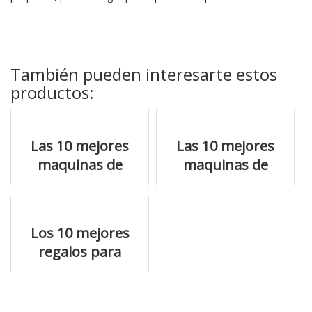
También pueden interesarte estos
productos:
Las 10 mejores
Las 10 mejores
maquinas de
maquinas de
escribir olivetti
coser alfa a
que puedes
precios de risa
comprar online
Los 10 mejores
regalos para
profesores con el
mejor precio