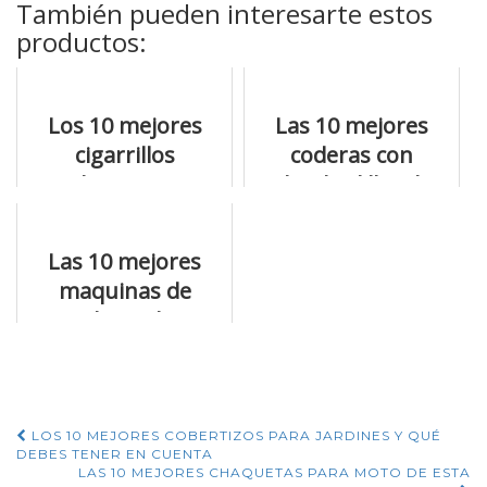
También pueden interesarte estos
productos:
Los 10 mejores
Las 10 mejores
cigarrillos
coderas con
electronico
almohadillas de
vaporesso que vas
compresion con la
a desear
información más
Las 10 mejores
importante
maquinas de
entubar tabaco
electrica que vas a
desear
Navegación
LOS 10 MEJORES COBERTIZOS PARA JARDINES Y QUÉ
DEBES TENER EN CUENTA
LAS 10 MEJORES CHAQUETAS PARA MOTO DE ESTA