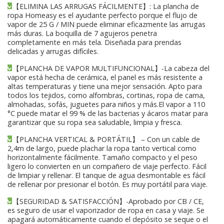
【ELIMINA LAS ARRUGAS FÁCILMENTE】: La plancha de
ropa Homeasy es el ayudante perfecto porque el flujo de
vapor de 25 G / MIN puede eliminar eficazmente las arrugas
más duras. La boquilla de 7 agujeros penetra
completamente en más tela. Diseñada para prendas
delicadas y arrugas difíciles.
【PLANCHA DE VAPOR MULTIFUNCIONAL】-La cabeza del
vapor está hecha de cerámica, el panel es más resistente a
altas temperaturas y tiene una mejor sensación. Apto para
todos los tejidos, como alfombras, cortinas, ropa de cama,
almohadas, sofás, juguetes para niños y más.El vapor a 110
°C puede matar el 99 % de las bacterias y ácaros matar para
garantizar que su ropa sea saludable, limpia y fresca.
【PLANCHA VERTICAL & PORTÁTIL】 – Con un cable de
2,4m de largo, puede plachar la ropa tanto vertical como
horizontalmente fácilmente. Tamaño compacto y el peso
ligero lo convierten en un compañero de viaje perfecto. Fácil
de limpiar y rellenar. El tanque de agua desmontable es fácil
de rellenar por presionar el botón. Es muy portátil para viaje.
【SEGURIDAD & SATISFACCIÓN】-Aprobado por CB / CE,
es seguro de usar el vaporizador de ropa en casa y viaje. Se
apagará automáticamente cuando el depósito se seque o el