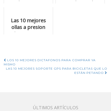
induccion que
acondicionados
queremos que
dyson y todas sus
conozcas
características
Las 10 mejores
ollas a presion
electricas para
acertar al comprar
Navegación
LOS 10 MEJORES DICTAFONOS PARA COMPRAR YA
MISMO
de
LAS 10 MEJORES SOPORTE GPS PARA BICICLETAS QUE LO
ESTÁN PETANDO
entradas
ÚLTIMOS ARTÍCULOS