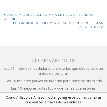
Navegación
LAS 10 MEJORES CERAS PARA EL PELO EN TIENDAS
ONLINE
de
LOS 10 MEJORES FILTROS DE AGUA BRITA QUE ESTÁN
PETÁNDOLO
entradas
ÚLTIMOS ARTÍCULOS
Los 10 mejores mezcladores planetarios que debes conocer
antes de comprar
Las 10 mejores parkas de invierno para comprar sin miedo
Las 10 mejores botas lluvia que tienes que estudiar
Los 10 mejores teleprompters que te recomendamos
Como Afiliado de Amazon, obtengo ingresos por las compras
que realices a través de mis enlaces.
Los 10 mejores pirograbadores para dibujos que hay en venta