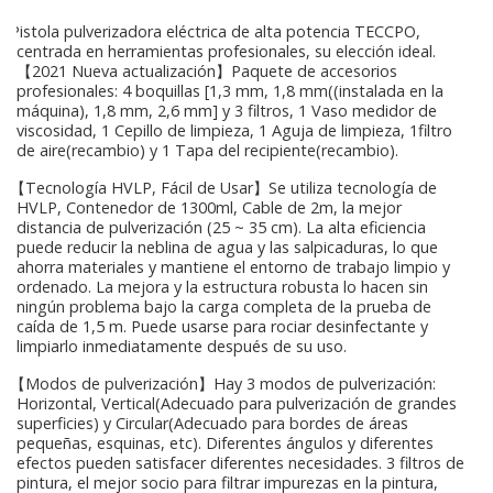
Pistola pulverizadora eléctrica de alta potencia TECCPO,
centrada en herramientas profesionales, su elección ideal.
【2021 Nueva actualización】Paquete de accesorios
profesionales: 4 boquillas [1,3 mm, 1,8 mm((instalada en la
máquina), 1,8 mm, 2,6 mm] y 3 filtros, 1 Vaso medidor de
viscosidad, 1 Cepillo de limpieza, 1 Aguja de limpieza, 1filtro
de aire(recambio) y 1 Tapa del recipiente(recambio).
【Tecnología HVLP, Fácil de Usar】Se utiliza tecnología de
HVLP, Contenedor de 1300ml, Cable de 2m, la mejor
distancia de pulverización (25 ~ 35 cm). La alta eficiencia
puede reducir la neblina de agua y las salpicaduras, lo que
ahorra materiales y mantiene el entorno de trabajo limpio y
ordenado. La mejora y la estructura robusta lo hacen sin
ningún problema bajo la carga completa de la prueba de
caída de 1,5 m. Puede usarse para rociar desinfectante y
limpiarlo inmediatamente después de su uso.
【Modos de pulverización】Hay 3 modos de pulverización:
Horizontal, Vertical(Adecuado para pulverización de grandes
superficies) y Circular(Adecuado para bordes de áreas
pequeñas, esquinas, etc). Diferentes ángulos y diferentes
efectos pueden satisfacer diferentes necesidades. 3 filtros de
pintura, el mejor socio para filtrar impurezas en la pintura,