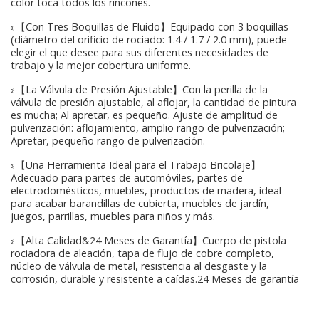
color toca todos los rincones.
☼【Con Tres Boquillas de Fluido】Equipado con 3 boquillas
(diámetro del orificio de rociado: 1.4 / 1.7 / 2.0 mm), puede
elegir el que desee para sus diferentes necesidades de
trabajo y la mejor cobertura uniforme.
☼【La Válvula de Presión Ajustable】Con la perilla de la
válvula de presión ajustable, al aflojar, la cantidad de pintura
es mucha; Al apretar, es pequeño. Ajuste de amplitud de
pulverización: aflojamiento, amplio rango de pulverización;
Apretar, pequeño rango de pulverización.
☼【Una Herramienta Ideal para el Trabajo Bricolaje】
Adecuado para partes de automóviles, partes de
electrodomésticos, muebles, productos de madera, ideal
para acabar barandillas de cubierta, muebles de jardín,
juegos, parrillas, muebles para niños y más.
☼【Alta Calidad&24 Meses de Garantía】Cuerpo de pistola
rociadora de aleación, tapa de flujo de cobre completo,
núcleo de válvula de metal, resistencia al desgaste y la
corrosión, durable y resistente a caídas.24 Meses de garantía