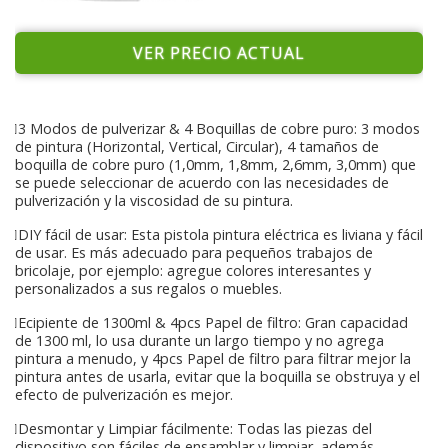
VER PRECIO ACTUAL
3 Modos de pulverizar & 4 Boquillas de cobre puro: 3 modos
de pintura (Horizontal, Vertical, Circular), 4 tamaños de
boquilla de cobre puro (1,0mm, 1,8mm, 2,6mm, 3,0mm) que
se puede seleccionar de acuerdo con las necesidades de
pulverización y la viscosidad de su pintura.
DIY fácil de usar: Esta pistola pintura eléctrica es liviana y fácil
de usar. Es más adecuado para pequeños trabajos de
bricolaje, por ejemplo: agregue colores interesantes y
personalizados a sus regalos o muebles.
Ecipiente de 1300ml & 4pcs Papel de filtro: Gran capacidad
de 1300 ml, lo usa durante un largo tiempo y no agrega
pintura a menudo, y 4pcs Papel de filtro para filtrar mejor la
pintura antes de usarla, evitar que la boquilla se obstruya y el
efecto de pulverización es mejor.
Desmontar y Limpiar fácilmente: Todas las piezas del
dispositivo son fáciles de ensamblar y limpiar, además