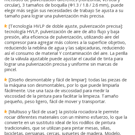
circular), 3 tamaños de boquilla (Φ1.3 / 1.8 / 2.6 mm), puede
elegir más según sus necesidades de trabajo Se ajusta a su
tamaño para lograr una pulverización más precisa.
[Tecnología HVLP de doble ajuste, pulverización precisa]:
tecnología HVLP, pulverización de aire de alto flujo y baja
presión, alta eficiencia de pulverización, utilizando aire del
compresor para agregar más colores a la superficie objetivo,
reduciendo la neblina de agua y las salpicaduras, reduciendo
así el consumo de material Y contaminación del aire. La perilla
de la válvula ajustable puede ajustar el caudal de tinta para
lograr una pulverización precisa y uniforme sin marcas de
pincel.
[Diseño desmontable y fácil de limpiar]: todas las piezas de
la máquina son desmontables, por lo que puede limpiarla
fácilmente. Use una taza de viscosidad para medir la
viscosidad de la pintura para facilitar la limpieza. Tamaño
pequeño, peso ligero, fácil de mover y transportar.
[Multiuso y fácil de usar]: la pistola rociadora le permite
rociar diferentes materiales con un mínimo esfuerzo, lo que la
convierte en un sustituto ideal de los rodillos de pintura
tradicionales, que se utilizan para pintar mesas, sillas,
bicicletas, persianas, cercas, juguetes de madera, Modelo,