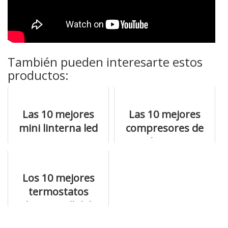
También pueden interesarte estos
productos:
Las 10 mejores
Las 10 mejores
mini linterna led
compresores de
que tienes que
aire de 220v que
tener en cuenta
vas a poder
encontrar
Los 10 mejores
termostatos
honeywell del
mundo