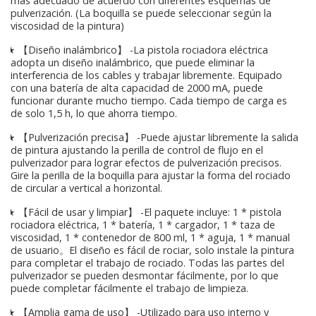
más adecuado de acuerdo con diferentes esquemas de
pulverización. (La boquilla se puede seleccionar según la
viscosidad de la pintura)
★ 【Diseño inalámbrico】 -La pistola rociadora eléctrica
adopta un diseño inalámbrico, que puede eliminar la
interferencia de los cables y trabajar libremente. Equipado
con una batería de alta capacidad de 2000 mA, puede
funcionar durante mucho tiempo. Cada tiempo de carga es
de solo 1,5 h, lo que ahorra tiempo.
★ 【Pulverización precisa】 -Puede ajustar libremente la salida
de pintura ajustando la perilla de control de flujo en el
pulverizador para lograr efectos de pulverización precisos.
Gire la perilla de la boquilla para ajustar la forma del rociado
de circular a vertical a horizontal.
★ 【Fácil de usar y limpiar】 -El paquete incluye: 1 * pistola
rociadora eléctrica, 1 * batería, 1 * cargador, 1 * taza de
viscosidad, 1 * contenedor de 800 ml, 1 * aguja, 1 * manual
de usuario。El diseño es fácil de rociar, solo instale la pintura
para completar el trabajo de rociado. Todas las partes del
pulverizador se pueden desmontar fácilmente, por lo que
puede completar fácilmente el trabajo de limpieza.
★ 【Amplia gama de uso】 -Utilizado para uso interno y