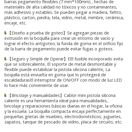
barras pegamento flexibles (7 mm*100mm) , hechas de
materiales de alta calidad no tóxicos y no contaminantes,
más adhesivo y estables. Se pueden pegar a madera, fieltro,
plástico, carton, piedra, tela, vidrio, metal, mimbre, cerámica,
encaje, etc.
【Diseño a prueba de goteo】Se agregan piezas de
extrusión en la boquilla para crear un entorno de vacío y
lograr el efecto antigoteo; la funda de goma en el orificio fijo
de la barra de pegamento puede evitar fugas o goteos.
【Seguro y Simple de Operar】EEl fusible incorporado evita
que se sobrecaliente, El soporte de metal desmontable y
flexible puede estabilizar la pistola silicona caliente, La
boquilla está envuelta en goma que lo protegerá de
escaldadurasEl interruptor de ON/OFF con modo de luz LED
lo hace más conveniente de usar.
【Bricolaje y manualidades】Cablor mini pistola silicona
caliente es una herramienta ideal para manualidades,
bricolaje y reparaciones básicas diarias en el hogar, la oficina
y la escuela. La boquilla compacta encaja perfectamente en
pequeñas grietas de muebles, electrodomésticos, juguetes,
zapatos, tanque de pescado de vidrio, placa de circuito, etc.