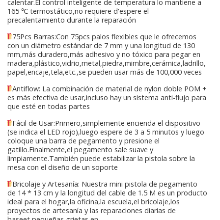
calentar.El control inteligente de temperatura lo mantiene a
165 ℃ termostático,no requiere d'espere el
precalentamiento durante la reparación
75Pcs Barras:Con 75pcs palos flexibles que le ofrecemos
con un diámetro estándar de 7 mm y una longitud de 130
mm,más duradero,más adhesivo y no tóxico para pegar en
madera,plástico,vidrio,metal,piedra,mimbre,cerámica,ladrillo,
papel,encaje,tela,etc.,se pueden usar más de 100,000 veces
Antiflow: La combinación de material de nylon doble POM +
es más efectiva de usar,incluso hay un sistema anti-flujo para
que esté en todas partes
Fácil de Usar:Primero,simplemente encienda el dispositivo
(se indica el LED rojo),luego espere de 3 a 5 minutos y luego
coloque una barra de pegamento y presione el
gatillo.Finalmente,el pegamento sale suave y
limpiamente.También puede estabilizar la pistola sobre la
mesa con el diseño de un soporte
Bricolaje y Artesanía: Nuestra mini pistola de pegamento
de 14 * 13 cm y la longitud del cable de 1.5 M es un producto
ideal para el hogar,la oficina,la escuela,el bricolaje,los
proyectos de artesanía y las reparaciones diarias de
baseet,pequeñas grietas en