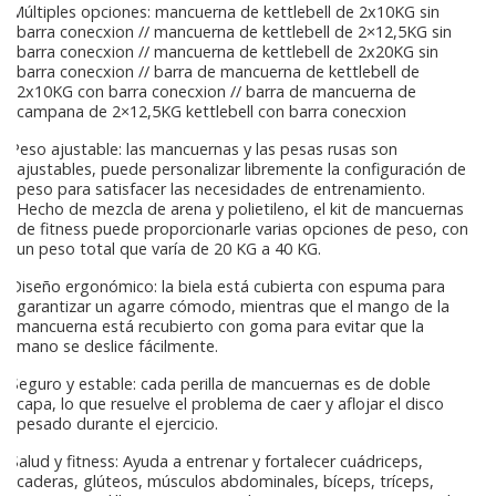
Múltiples opciones: mancuerna de kettlebell de 2x10KG sin
barra conecxion // mancuerna de kettlebell de 2×12,5KG sin
barra conecxion // mancuerna de kettlebell de 2x20KG sin
barra conecxion // barra de mancuerna de kettlebell de
2x10KG con barra conecxion // barra de mancuerna de
campana de 2×12,5KG kettlebell con barra conecxion
Peso ajustable: las mancuernas y las pesas rusas son
ajustables, puede personalizar libremente la configuración de
peso para satisfacer las necesidades de entrenamiento.
Hecho de mezcla de arena y polietileno, el kit de mancuernas
de fitness puede proporcionarle varias opciones de peso, con
un peso total que varía de 20 KG a 40 KG.
Diseño ergonómico: la biela está cubierta con espuma para
garantizar un agarre cómodo, mientras que el mango de la
mancuerna está recubierto con goma para evitar que la
mano se deslice fácilmente.
Seguro y estable: cada perilla de mancuernas es de doble
capa, lo que resuelve el problema de caer y aflojar el disco
pesado durante el ejercicio.
Salud y fitness: Ayuda a entrenar y fortalecer cuádriceps,
caderas, glúteos, músculos abdominales, bíceps, tríceps,