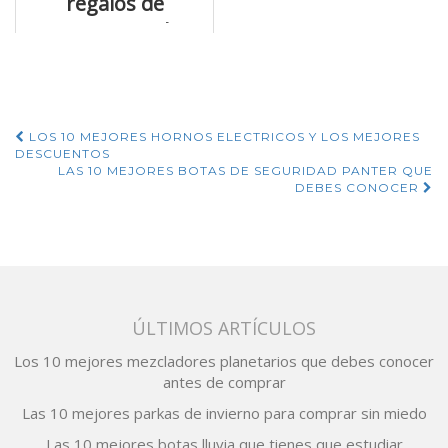
regalos de
minions y todas
sus características
Navegación
LOS 10 MEJORES HORNOS ELECTRICOS Y LOS MEJORES
DESCUENTOS
de
LAS 10 MEJORES BOTAS DE SEGURIDAD PANTER QUE
DEBES CONOCER
entradas
ÚLTIMOS ARTÍCULOS
Los 10 mejores mezcladores planetarios que debes conocer
antes de comprar
Las 10 mejores parkas de invierno para comprar sin miedo
Las 10 mejores botas lluvia que tienes que estudiar