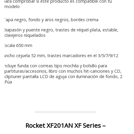
para comprobar si este producto es compatible con tu
modelo
Tapa negro, fondo y aros negros, bordes crema
Diapasón y puente negro, trastes de níquel-plata, estable,
clavijeros niquelados
Escala 650 mm
Ancho cejuela 52 mm, trastes marcadores en el 3/5/7/9/12
Incluye funda con correas tipo mochila y bolsillo para
partituras/accesorios, libro con muchos hit-canciones y CD,
cliptuner pantalla LCD de aguja con iluminación de fondo, 2
Púa
Rocket XF201AN XF Series –