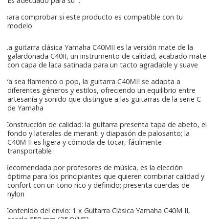
Es adecuado para su
.
para comprobar si este producto es compatible con tu
modelo
La guitarra clásica Yamaha C40MII es la versión mate de la
galardonada C40II, un instrumento de calidad, acabado mate
con capa de laca satinada para un tacto agradable y suave
Ya sea flamenco o pop, la guitarra C40MII se adapta a
diferentes géneros y estilos, ofreciendo un equilibrio entre
artesanía y sonido que distingue a las guitarras de la serie C
de Yamaha
Construcción de calidad: la guitarra presenta tapa de abeto, el
fondo y laterales de meranti y diapasón de palosanto; la
C40M II es ligera y cómoda de tocar, fácilmente
transportable
Recomendada por profesores de música, es la elección
óptima para los principiantes que quieren combinar calidad y
confort con un tono rico y definido; presenta cuerdas de
nylon
Contenido del envío: 1 x Guitarra Clásica Yamaha C40M II,