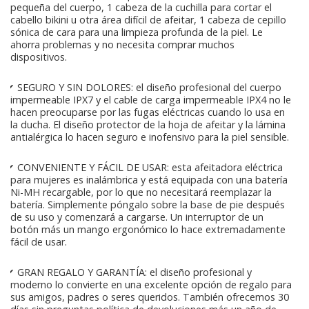
pequeña del cuerpo, 1 cabeza de la cuchilla para cortar el
cabello bikini u otra área difícil de afeitar, 1 cabeza de cepillo
sónica de cara para una limpieza profunda de la piel. Le
ahorra problemas y no necesita comprar muchos
dispositivos.
✔ SEGURO Y SIN DOLORES: el diseño profesional del cuerpo
impermeable IPX7 y el cable de carga impermeable IPX4 no le
hacen preocuparse por las fugas eléctricas cuando lo usa en
la ducha. El diseño protector de la hoja de afeitar y la lámina
antialérgica lo hacen seguro e inofensivo para la piel sensible.
✔ CONVENIENTE Y FÁCIL DE USAR: esta afeitadora eléctrica
para mujeres es inalámbrica y está equipada con una batería
Ni-MH recargable, por lo que no necesitará reemplazar la
batería. Simplemente póngalo sobre la base de pie después
de su uso y comenzará a cargarse. Un interruptor de un
botón más un mango ergonómico lo hace extremadamente
fácil de usar.
✔ GRAN REGALO Y GARANTÍA: el diseño profesional y
moderno lo convierte en una excelente opción de regalo para
sus amigos, padres o seres queridos. También ofrecemos 30