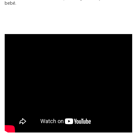
bebé.