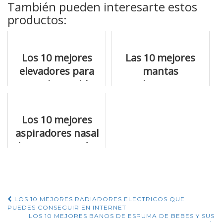
También pueden interesarte estos
productos:
Los 10 mejores
Las 10 mejores
elevadores para
mantas
niños disponibles
envolventes para
online
bebes y todo lo
que debes saber
Los 10 mejores
aspiradores nasal
chicco y por qué te
interesan
Navegación
LOS 10 MEJORES RADIADORES ELECTRICOS QUE
PUEDES CONSEGUIR EN INTERNET
LOS 10 MEJORES BANOS DE ESPUMA DE BEBES Y SUS