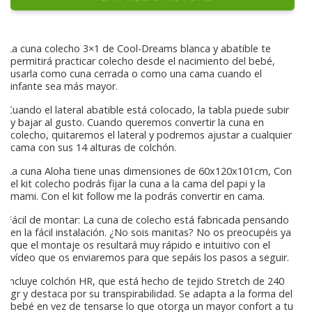
La cuna colecho 3×1 de Cool-Dreams blanca y abatible te
permitirá practicar colecho desde el nacimiento del bebé,
usarla como cuna cerrada o como una cama cuando el
infante sea más mayor.
Cuando el lateral abatible está colocado, la tabla puede subir
y bajar al gusto. Cuando queremos convertir la cuna en
colecho, quitaremos el lateral y podremos ajustar a cualquier
cama con sus 14 alturas de colchón.
La cuna Aloha tiene unas dimensiones de 60x120x101cm, Con
el kit colecho podrás fijar la cuna a la cama del papi y la
mami. Con el kit follow me la podrás convertir en cama.
Fácil de montar: La cuna de colecho está fabricada pensando
en la fácil instalación. ¿No sois manitas? No os preocupéis ya
que el montaje os resultará muy rápido e intuitivo con el
vídeo que os enviaremos para que sepáis los pasos a seguir.
Incluye colchón HR, que está hecho de tejido Stretch de 240
gr y destaca por su transpirabilidad. Se adapta a la forma del
bebé en vez de tensarse lo que otorga un mayor confort a tu